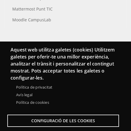
Mattermost Punt TIC
Moodle CampusLab
Conecta
Aquest web utilitza galetes (cookies) Utilitzem
galetes per oferir-te una millor experiència,
Contacto
analitzar el trànsit i personalitzar el contingut
Hemeroteca
mostrat. Pots acceptar totes les galetes o
configurar-les.
Política de privacitat
Avís legal
Política de cookies
CONFIGURACIÓ DE LES COOKIES