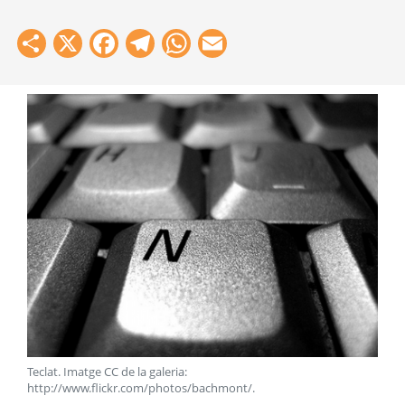
Share
X
Facebook
Telegram
WhatsApp
Email
Teclat. Imatge CC de la galeria:
http://www.flickr.com/photos/bachmont/
.