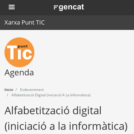
Pasar
. Obre en una nova finestra.
al
contenido
Xarxa Punt TIC
principal
Inicio
Punt TIC
Actualidad
Agenda
Agenda
Inicio
Esdeveniment
Formación
Alfabetització Digital (iniciació A La Informàtica)
Alfabetització digital
Herramientas
(iniciació a la informàtica)