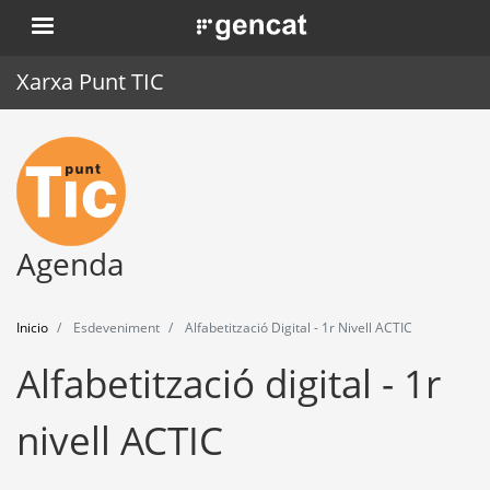
Pasar
. Obre en una nova finestra.
al
contenido
Xarxa Punt TIC
principal
Inicio
Punt TIC
Actualidad
Agenda
Agenda
Inicio
Esdeveniment
Alfabetització Digital - 1r Nivell ACTIC
Formación
Alfabetització digital - 1r
Herramientas
nivell ACTIC