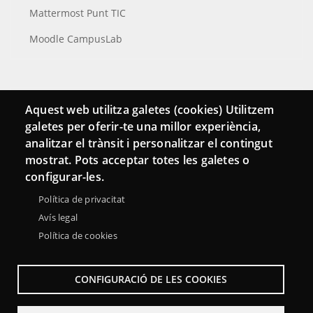
Mattermost Punt TIC
Moodle CampusLab
Conecta
Aquest web utilitza galetes (cookies) Utilitzem
galetes per oferir-te una millor experiència,
Contacto
analitzar el trànsit i personalitzar el contingut
Hemeroteca
mostrat. Pots acceptar totes les galetes o
configurar-les.
Política de privacitat
Avís legal
Política de cookies
CONFIGURACIÓ DE LES COOKIES