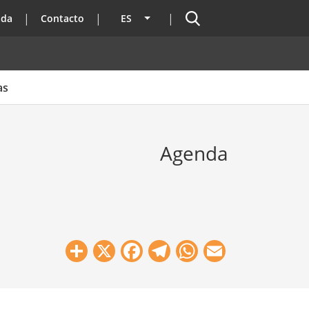
Buscador
ada
Contacto
ES
Lista adicional de acciones
as
Agenda
Share
X
Facebook
Telegram
WhatsApp
Email