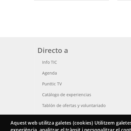
Directo a
Info TIC
Agenda
Punttic TV
Catálogo de experiencias
Tablón de ofertas y voluntariado
Busca tu Punt TIC
Aquest web utilitza galetes (cookies) Utilitzem galetes
experiència, analitzar el trànsit i personalitzar el co