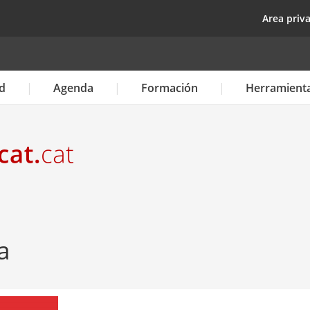
Pasar
top
Area priv
al
contenido
principal
d
Agenda
Formación
Herramient
a