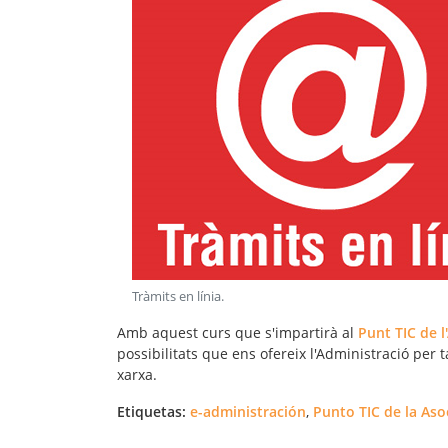
Tràmits en línia
.
Amb aquest curs que s'impartirà al
Punt TIC de l
possibilitats que ens ofereix l'Administració per 
xarxa.
Etiquetas:
e-administración
,
Punto TIC de la Aso