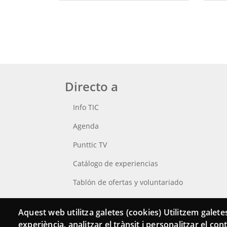
Directo a
Info TIC
Agenda
Punttic TV
Catálogo de experiencias
Tablón de ofertas y voluntariado
Busca tu Punt TIC
Aquest web utilitza galetes (cookies) Utilitzem galetes
experiència, analitzar el trànsit i personalitzar el co