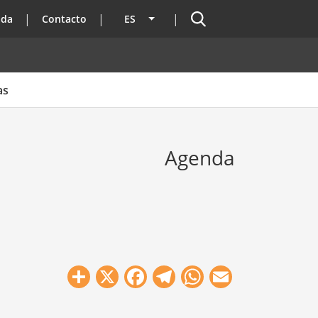
Buscador
ada
Contacto
ES
Lista adicional de acciones
as
Agenda
Share
X
Facebook
Telegram
WhatsApp
Email