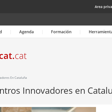
Pasar
top
Area priv
al
contenido
principal
d
Agenda
Formación
Herramient
adores En Cataluña
ntros Innovadores en Catal