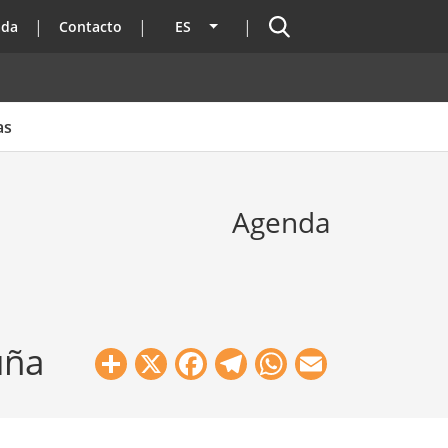
Buscador
ada
Contacto
ES
Lista adicional de acciones
as
Agenda
uña
Share
X
Facebook
Telegram
WhatsApp
Email