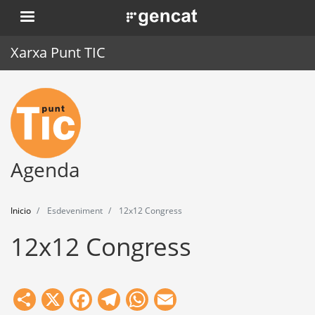
Pasar
. Obre en una nova finestra.
al
contenido
Xarxa Punt TIC
principal
Inicio
Punt TIC
Actualidad
Agenda
Agenda
Inicio
Esdeveniment
12x12 Congress
Formación
12x12 Congress
Herramientas
Share
X
Facebook
Telegram
WhatsApp
Email