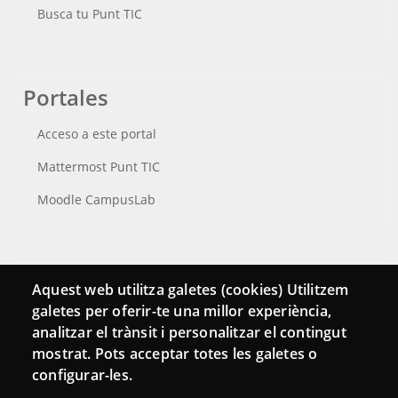
Busca tu Punt TIC
Portales
Acceso a este portal
Mattermost Punt TIC
Moodle CampusLab
Conecta
Aquest web utilitza galetes (cookies) Utilitzem
galetes per oferir-te una millor experiència,
Contacto
analitzar el trànsit i personalitzar el contingut
Hemeroteca
mostrat. Pots acceptar totes les galetes o
configurar-les.