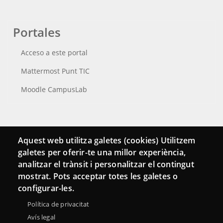
Portales
Acceso a este portal
Mattermost Punt TIC
Moodle CampusLab
Conecta
Aquest web utilitza galetes (cookies) Utilitzem
galetes per oferir-te una millor experiència,
Contacto
analitzar el trànsit i personalitzar el contingut
Hemeroteca
mostrat. Pots acceptar totes les galetes o
configurar-les.
Política de privacitat
Avís legal