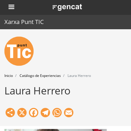
Pasar
. Obre en una nova finestra.
al
contenido
Xarxa Punt TIC
principal
Inicio
Punt TIC
Actualidad
Inicio
Catálogo de Experiencias
Laura Herrero
Agenda
Laura Herrero
Formación
Herramientas
Share
X
Facebook
Telegram
WhatsApp
Email