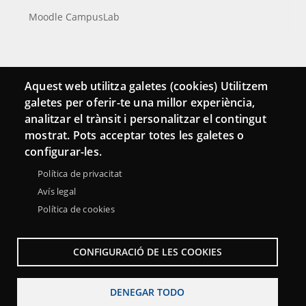
Moodle CampusLab
Conecta
Aquest web utilitza galetes (cookies) Utilitzem
galetes per oferir-te una millor experiència,
Contacto
analitzar el trànsit i personalitzar el contingut
Hemeroteca
mostrat. Pots acceptar totes les galetes o
configurar-les.
Política de privacitat
Avís legal
Política de cookies
CONFIGURACIÓ DE LES COOKIES
DENEGAR TODO