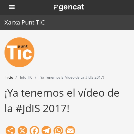
Pasar
. Obre en una nova finestra.
al
contenido
Xarxa Punt TIC
principal
Inicio
Punt TIC
Actualidad
Inicio
Info TIC
¡Ya Tenemos El Vídeo de La #JdIS 2017!
Agenda
¡Ya tenemos el vídeo de
Formación
la #JdIS 2017!
Herramientas
Share
X
Facebook
Telegram
WhatsApp
Email