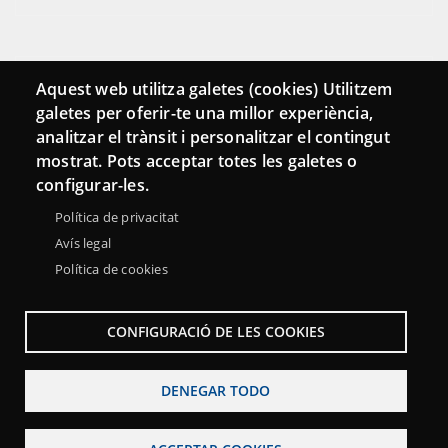
Conecta
Aquest web utilitza galetes (cookies) Utilitzem
galetes per oferir-te una millor experiència,
Contacto
analitzar el trànsit i personalitzar el contingut
Hemeroteca
mostrat. Pots acceptar totes les galetes o
configurar-les.
Política de privacitat
Avís legal
Política de cookies
CONFIGURACIÓ DE LES COOKIES
DENEGAR TODO
Menu
Sobre la Red Punt TIC
Aviso legal
Accesibilidad