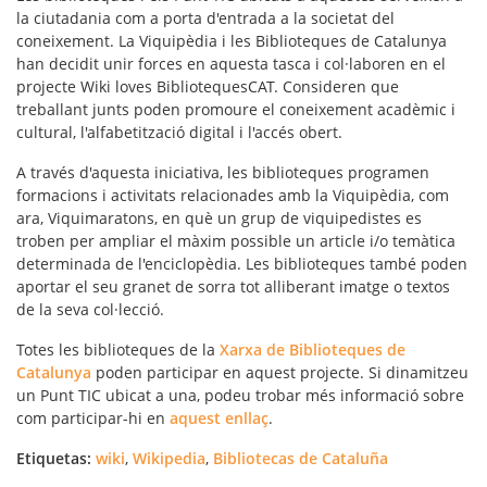
la ciutadania com a porta d'entrada a la
societat del
coneixement
. La Viquipèdia i les Biblioteques de Catalunya
han decidit unir forces en aquesta tasca i col·laboren en el
projecte
Wiki loves BibliotequesCAT
. Consideren que
treballant junts poden promoure el coneixement acadèmic i
cultural, l'alfabetització digital i l'
accés obert
.
A través d'aquesta iniciativa, les biblioteques programen
formacions i activitats relacionades amb la Viquipèdia, com
ara,
Viquimaratons
, en què un grup de viquipedistes es
troben per ampliar el màxim possible un article i/o temàtica
determinada de l'enciclopèdia. Les biblioteques també poden
aportar el seu granet de sorra tot
alliberant imatge o textos
de la seva col·lecció.
Totes les biblioteques de la
Xarxa de Biblioteques de
Catalunya
poden participar en aquest projecte. Si dinamitzeu
un Punt TIC ubicat a una, podeu trobar més informació sobre
com participar-hi en
aquest enllaç
.
Etiquetas:
wiki
,
Wikipedia
,
Bibliotecas de Cataluña