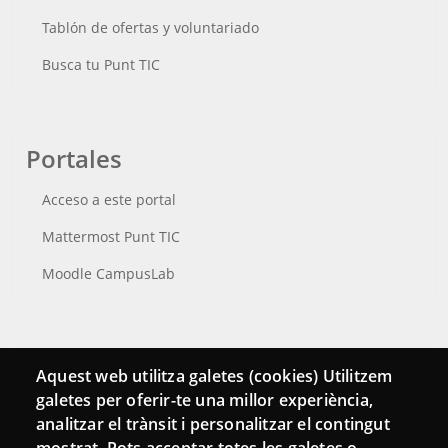
Tablón de ofertas y voluntariado
Busca tu Punt TIC
Portales
Acceso a este portal
Mattermost Punt TIC
Moodle CampusLab
Conecta
Aquest web utilitza galetes (cookies) Utilitzem
galetes per oferir-te una millor experiència,
Contacto
analitzar el trànsit i personalitzar el contingut
Hemeroteca