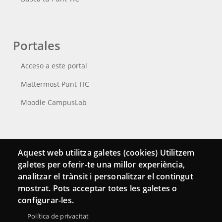
Portales
Acceso a este portal
Mattermost Punt TIC
Moodle CampusLab
Conecta
Aquest web utilitza galetes (cookies) Utilitzem
galetes per oferir-te una millor experiència,
Contacto
analitzar el trànsit i personalitzar el contingut
Hemeroteca
mostrat. Pots acceptar totes les galetes o
configurar-les.
Política de privacitat