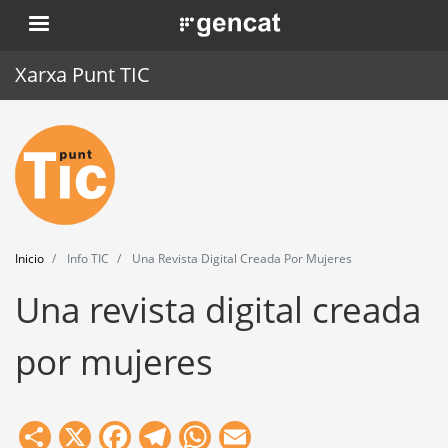
Pasar
. Obre en una nova finestra.
al
contenido
Xarxa Punt TIC
principal
Inicio
Punt TIC
Actualidad
Inicio
Info TIC
Una Revista Digital Creada Por Mujeres
Agenda
Una revista digital creada
Formación
por mujeres
Herramientas
Share
X
Facebook
Telegram
WhatsApp
Email