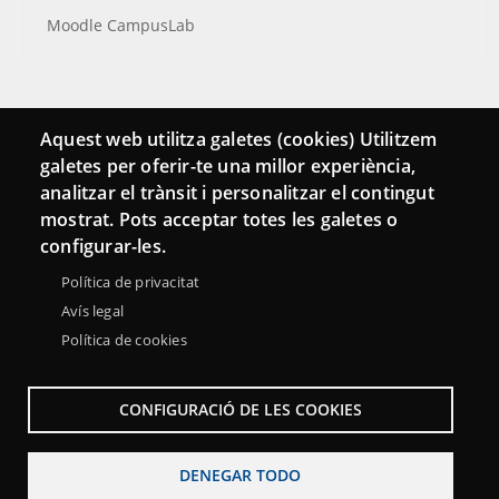
Moodle CampusLab
Conecta
Aquest web utilitza galetes (cookies) Utilitzem
galetes per oferir-te una millor experiència,
Contacto
analitzar el trànsit i personalitzar el contingut
Hemeroteca
mostrat. Pots acceptar totes les galetes o
configurar-les.
Política de privacitat
Avís legal
Política de cookies
CONFIGURACIÓ DE LES COOKIES
DENEGAR TODO