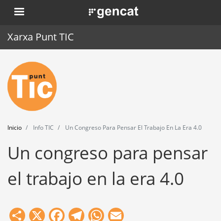
Pasar
. Obre en una nova finestra.
al
contenido
Xarxa Punt TIC
principal
Inicio
Punt TIC
Actualidad
Inicio
Info TIC
Un Congreso Para Pensar El Trabajo En La Era 4.0
Agenda
Un congreso para pensar
Formación
el trabajo en la era 4.0
Herramientas
Share
X
Facebook
Telegram
WhatsApp
Email