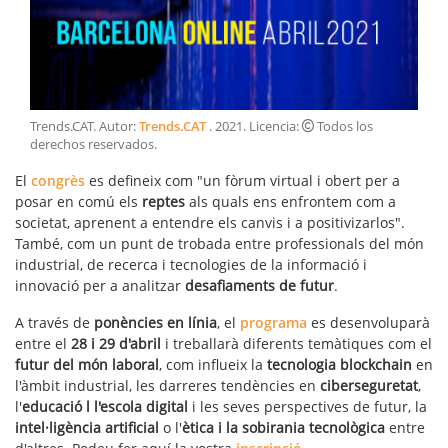
Trends.CAT
. Autor:
Trends.CAT
.
2021
. Licencia:
Todos los
derechos reservados
.
El
congrès
es defineix com "un fòrum virtual i obert per a
posar en comú els
reptes
als quals ens enfrontem com a
societat, aprenent a entendre els canvis i a positivizarlos".
També, com un punt de trobada entre professionals del món
industrial, de recerca i tecnologies de la informació i
innovació per a analitzar
desafiaments de futur
.
A través de
ponències en línia
, el
programa
es desenvoluparà
entre el
28 i 29 d'abril
i treballarà diferents temàtiques com el
futur del món laboral
, com influeix la
tecnologia blockchain
en
l'àmbit industrial, les darreres tendències en
ciberseguretat
,
l'
educació l l'escola digital
i les seves perspectives de futur, la
intel·ligència artificial
o l'
ètica i la sobirania tecnològica
entre