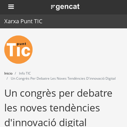
Pasar
. Obre en una nova finestra.
al
contenido
Xarxa Punt TIC
principal
Inicio
Punt TIC
Actualidad
Inicio
Info TIC
Agenda
Un Congrès Per Debatre Les Noves Tendències D'innovació Digital
Un congrès per debatre
Formación
Herramientas
les noves tendències
d'innovació digital