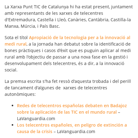
La Xarxa Punt TIC de Catalunya hi ha estat present, juntament
amb representants de les xarxes de telecentres
d'Extremadura, Castella i Lleó, Canàries, Cantàbria, Castilla-la
Manxa, Múrcia, i País Basc.
Sota el títol
Apropiació de la tecnologia per a la innovació al
medi rural
, a la jornada han debatut sobre la identificació de
bones pràctiques i casos d'èxit
que es puguin aplicar al medi
rural amb l'objectiu de passar a una nova fase en la gestió i
desenvolupament dels telecentres, és a dir, a la
innovació
social
.
La premsa escrita s'ha fet ressò d'aquesta trobada i del perill
de tancament d'algunes de xarxes de telecentres
autonòmiques:
Redes de telecentros españolas debaten en Badajoz
sobre la aplicación de las TIC en el mundo rural
–
LaVanguardia.com
Los telecentros españoles, en peligro de extinción a
causa de la crisis
– LaVanguardia.com