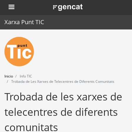
Pasar
. Obre en una nova finestra.
al
contenido
Xarxa Punt TIC
principal
Inicio
Punt TIC
Actualidad
Inicio
Info TIC
Agenda
Trobada de Les Xarxes de Telecentres de Diferents Comunitats
Trobada de les xarxes de
Formación
Herramientas
telecentres de diferents
comunitats