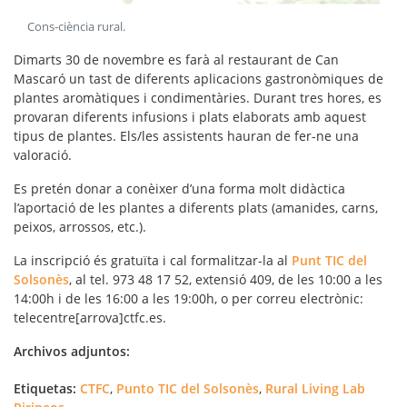
Cons-ciència rural
.
Dimarts 30 de novembre es farà al restaurant de Can
Mascaró un tast de diferents aplicacions gastronòmiques de
plantes aromàtiques i condimentàries. Durant tres hores, es
provaran diferents infusions i plats elaborats amb aquest
tipus de plantes. Els/les assistents hauran de fer-ne una
valoració.
Es pretén donar a conèixer d’una forma molt didàctica
l’aportació de les plantes a diferents plats (amanides, carns,
peixos, arrossos, etc.).
La inscripció és gratuïta i cal formalitzar-la al
Punt TIC del
Solsonès
, al tel. 973 48 17 52, extensió 409, de les 10:00 a les
14:00h i de les 16:00 a les 19:00h, o per correu electrònic:
telecentre[arrova]ctfc.es.
Archivos adjuntos:
Etiquetas:
CTFC
,
Punto TIC del Solsonès
,
Rural Living Lab