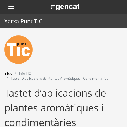
Pasar
. Obre en una nova finestra.
al
contenido
Xarxa Punt TIC
principal
Inicio
Punt TIC
Actualidad
Inicio
Info TIC
Agenda
Tastet D’aplicacions de Plantes Aromàtiques I Condimentàries
Tastet d’aplicacions de
Formación
Herramientas
plantes aromàtiques i
condimentàries