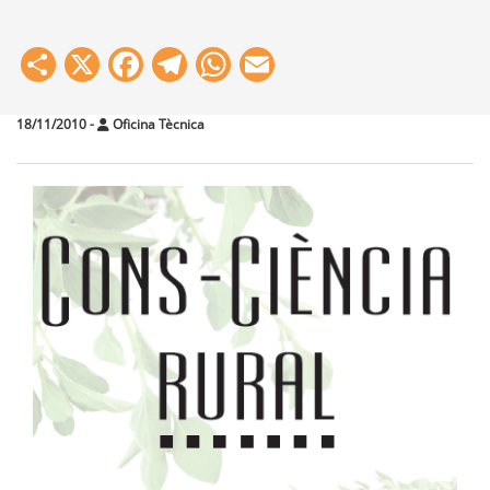
Share
X
Facebook
Telegram
WhatsApp
Email
18/11/2010
-
Oficina Tècnica