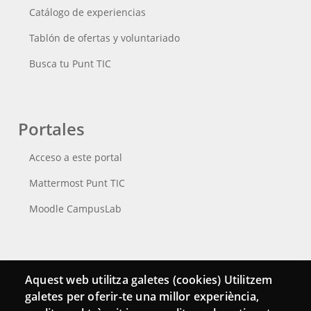
Catálogo de experiencias
Tablón de ofertas y voluntariado
Busca tu Punt TIC
Portales
Acceso a este portal
Mattermost Punt TIC
Moodle CampusLab
Conecta
Aquest web utilitza galetes (cookies) Utilitzem
galetes per oferir-te una millor experiència,
Contacto