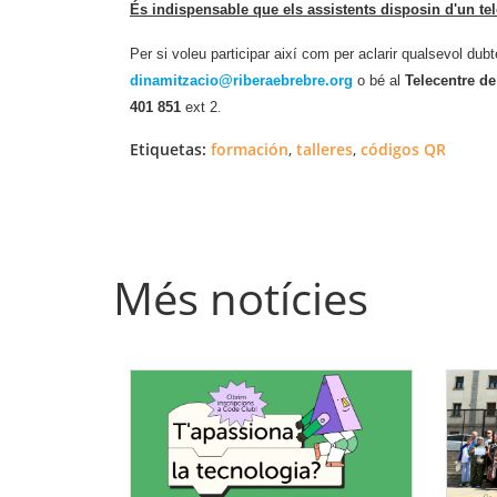
És indispensable que els assistents disposin d'un te
Per si voleu participar així com per aclarir qualsevol d
dinamitzacio@riberaebrebre.org
o bé al
Telecentre de
401 851
ext 2
.
Etiquetas:
formación
,
talleres
,
códigos QR
Més notícies