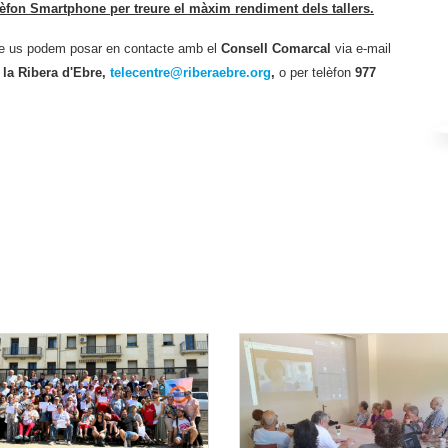
lèfon Smartphone per treure el màxim rendiment dels tallers.
ubte us podem posar en contacte amb el
Consell Comarcal
via e-mail
 la Ribera d'Ebre,
telecentre@riberaebre.org
,
o per telèfon
977