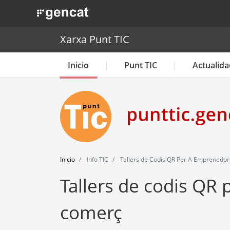
. Obre en una nova finestra.
Xarxa Punt TIC
Inicio
Punt TIC
Actualida
Inicio
Info TIC
Tallers de Codis QR Per A Emprenedors
Tallers de codis QR 
comerç