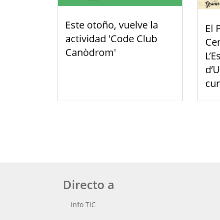
Este otoño, vuelve la
El 
actividad 'Code Club
Cen
Canòdrom'
L’E
d’U
cu
Directo a
Info TIC