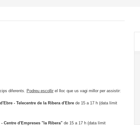
ips diferents.
P
o
dreu escollir
el lloc que us vagi millor per assistir:
d'Ebre - Telecentre de la Ribera d'Ebre
de 15 a 17 h (data límit
x - Centre d'Empreses "la Ribera"
de 15 a 17 h (data límit