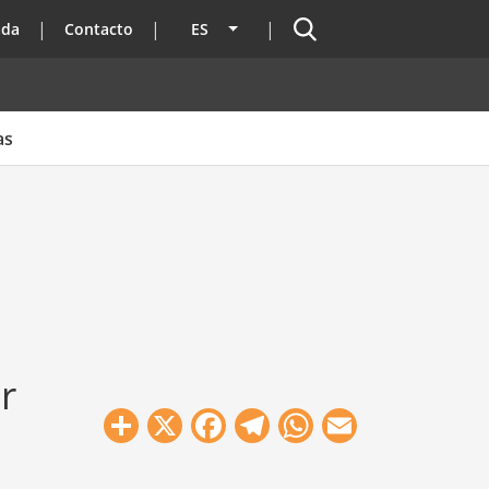
Buscador
ada
Contacto
ES
Lista adicional de acciones
as
r
Share
X
Facebook
Telegram
WhatsApp
Email