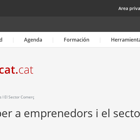
Pasar
top
Area priv
al
contenido
principal
d
Agenda
Formación
Herramient
 I El Sector Comerç
per a emprenedors i el secto