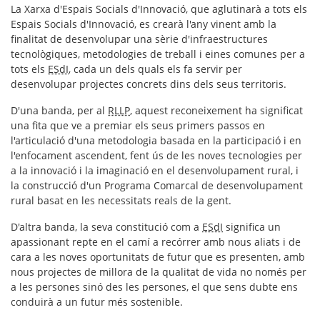
La Xarxa d'Espais Socials d'Innovació, que aglutinarà a tots els
Espais Socials d'Innovació, es crearà l'any vinent amb la
finalitat de desenvolupar una sèrie d'infraestructures
tecnològiques, metodologies de treball i eines comunes per a
tots els
ESdI
, cada un dels quals els fa servir per
desenvolupar projectes concrets dins dels seus territoris.
D'una banda, per al
RLLP
, aquest reconeixement ha significat
una fita que ve a premiar els seus primers passos en
l'articulació d'una metodologia basada en la participació i en
l'enfocament ascendent, fent ús de les noves tecnologies per
a la innovació i la imaginació en el desenvolupament rural, i
la construcció d'un Programa Comarcal de desenvolupament
rural basat en les necessitats reals de la gent.
D'altra banda, la seva constitució com a
ESdI
significa un
apassionant repte en el camí a recórrer amb nous aliats i de
cara a les noves oportunitats de futur que es presenten, amb
nous projectes de millora de la qualitat de vida no només per
a les persones sinó des les persones, el que sens dubte ens
conduirà a un futur més sostenible.