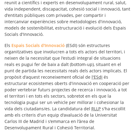
reunit a científics i experts en desenvolupament rural, salut,
vida independent, discapacitat, cohesió social i innovació, tant
d'entitats públiques com privades, per compartir i
intercanviar experiències sobre metodologies d'innovació,
models de sostenibilitat, estructuració i evolució dels Espais
Socials d'Innovació.
Els
Espais Socials d'Innovació
(ESdI) són estructures
organitzatives que involucren a tots els actors del territori, i
neixen de la necessitat que l'estudi integral de situacions
reals es pugui fer de baix a dalt (bottom-up), situant en el
punt de partida les necessitats reals dels actors implicats. El
propòsit d'aquest reconeixement oficial de
l'ESdI
és
estructurar ecosistemes oberts d'innovació en cooperació per
poder vertebrar futurs projectes de recerca i innovació, a tot
el territori i en tots els sectors, sobretot en els que la
tecnologia pugui ser un vehicle per millorar i cohesionar la
vida dels ciutadans/es. La candidatura del
RLLP
s'ha escollit
amb els criteris d'un equip d'avaluació de la Universitat
Carlos III de Madrid i s'emmarca en l'àrea de
Desenvolupament Rural i Cohesió Territorial.