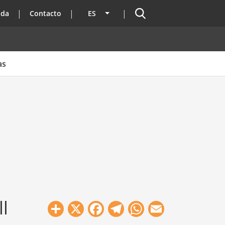
Buscador
ada
Contacto
ES
Lista adicional de acciones
as
l
Share
X
Facebook
Telegram
WhatsApp
Email