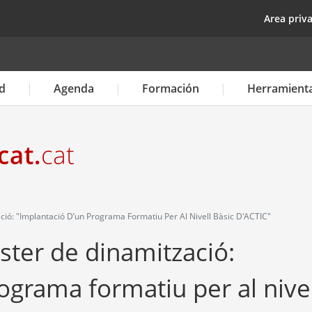
Pasar
top
Area priv
al
contenido
principal
d
Agenda
Formación
Herramient
ció: "Implantació D’un Programa Formatiu Per Al Nivell Bàsic D'ACTIC"
àster de dinamització:
ograma formatiu per al nivel