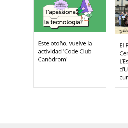
Este otoño, vuelve la
El 
actividad 'Code Club
Cen
Canòdrom'
L’E
d’U
cu