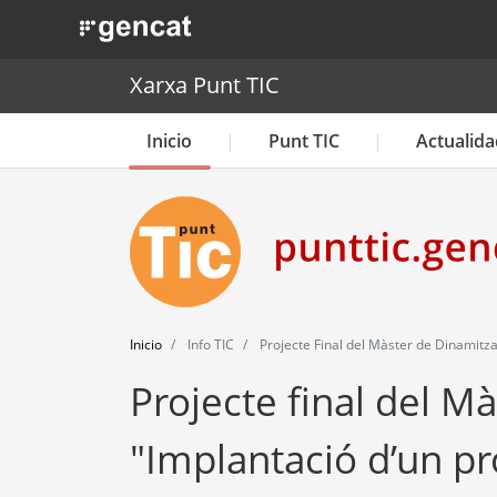
. Obre en una nova finestra.
Xarxa Punt TIC
Inicio
Punt TIC
Actualida
Inicio
Info TIC
Projecte Final del Màster de Dinamitza
Projecte final del M
"Implantació d’un pr