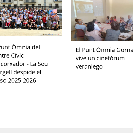
Punt Òmnia del
El Punt Òmnia Gorna
tre Cívic
vive un cinefórum
scorxador - La Seu
veraniego
rgell despide el
rso 2025-2026