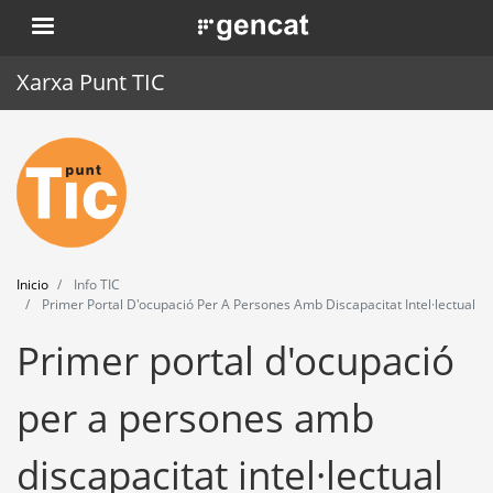
Pasar
. Obre en una nova finestra.
al
contenido
Xarxa Punt TIC
principal
Inicio
Punt TIC
Actualidad
Inicio
Info TIC
Agenda
Primer Portal D'ocupació Per A Persones Amb Discapacitat Intel·lectual
Primer portal d'ocupació
Formación
Herramientas
per a persones amb
discapacitat intel·lectual