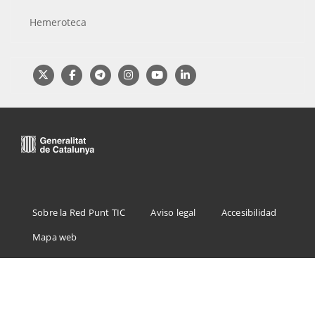
Hemeroteca
Menu
Sobre la Red Punt TIC
Aviso legal
Accesibilidad
Footer
Mapa web