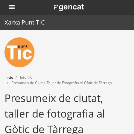
Pasar
. Obre en una nova finestra.
al
contenido
Xarxa Punt TIC
principal
Inicio
Punt TIC
Actualidad
Inicio
Info TIC
Agenda
Presumeix de Ciutat, Taller de Fotografia Al Gòtic de Tàrrega
Presumeix de ciutat,
Formación
Herramientas
taller de fotografia al
Gòtic de Tàrrega