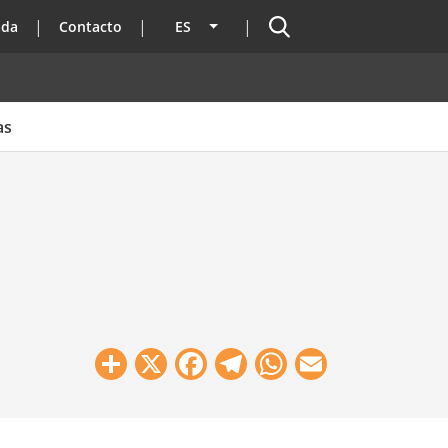
Buscador
ada
Contacto
ES
Lista adicional de acciones
as
Share
X
Facebook
Telegram
WhatsApp
Email