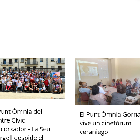
Punt Òmnia del
El Punt Òmnia Gorna
tre Cívic
vive un cinefórum
scorxador - La Seu
veraniego
rgell despide el