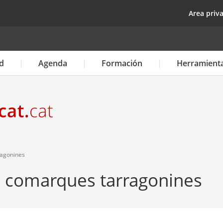
Pasar
top
Area priv
al
contenido
principal
d
Agenda
Formación
Herramient
agonines
s comarques tarragonines