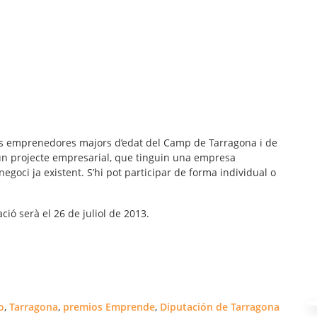
nes emprenedores majors d’edat del Camp de Tarragona i de
 un projecte empresarial, que tinguin una empresa
goci ja existent. S’hi pot participar de forma individual o
ció serà el 26 de juliol de 2013.
o
,
Tarragona
,
premios Emprende
,
Diputación de Tarragona