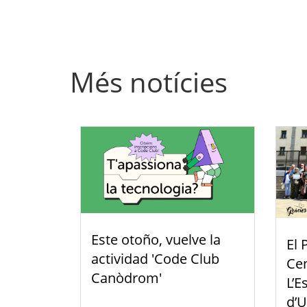
Més notícies
Este otoño, vuelve la
El 
actividad 'Code Club
Cen
Canòdrom'
L’E
d’U