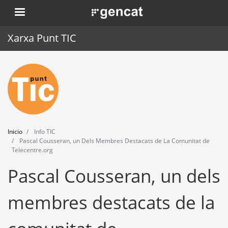
Pasar
. Obre en una nova finestra.
al
contenido
Xarxa Punt TIC
principal
Inicio
Punt TIC
Actualidad
Inicio
Info TIC
Agenda
Pascal Cousseran, un Dels Membres Destacats de La Comunitat de
Telecentre.org
Formación
Pascal Cousseran, un dels
Herramientas
membres destacats de la