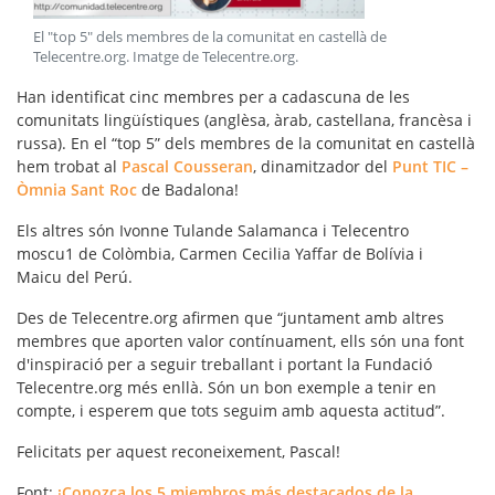
El "top 5" dels membres de la comunitat en castellà de
Telecentre.org. Imatge de Telecentre.org
.
Han identificat cinc membres per a cadascuna de les
comunitats lingüístiques
(anglèsa, àrab, castellana, francèsa i
russa). En el “
top 5
” dels membres de la comunitat en castellà
hem trobat al
Pascal Cousseran
, dinamitzador del
Punt TIC –
Òmnia Sant Roc
de Badalona!
Els altres són Ivonne Tulande Salamanca i Telecentro
moscu1 de Colòmbia, Carmen Cecilia Yaffar de Bolívia i
Maicu del Perú.
Des de Telecentre.org afirmen que “juntament amb altres
membres que aporten valor contínuament, ells són una
font
d'inspiració
per a seguir treballant i portant la Fundació
Telecentre.org més enllà. Són un bon exemple a tenir en
compte, i esperem que tots seguim amb aquesta actitud”.
Felicitats per aquest reconeixement, Pascal!
Font:
¡Conozca los 5 miembros más destacados de la