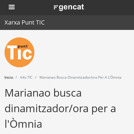
Pasar
. Obre en una nova finestra.
al
contenido
Xarxa Punt TIC
principal
Inicio
Punt TIC
Actualidad
Inicio
Info TIC
Marianao Busca Dinamitzador/ora Per A L'Òmnia
Agenda
Marianao busca
Formación
dinamitzador/ora per a
Herramientas
l'Òmnia