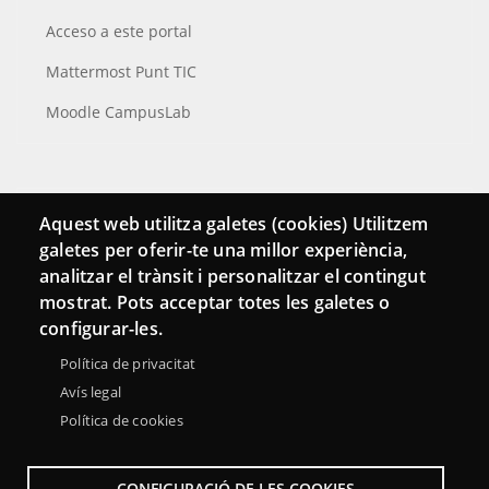
Acceso a este portal
Mattermost Punt TIC
Moodle CampusLab
Conecta
Aquest web utilitza galetes (cookies) Utilitzem
galetes per oferir-te una millor experiència,
Contacto
analitzar el trànsit i personalitzar el contingut
Hemeroteca
mostrat. Pots acceptar totes les galetes o
configurar-les.
Política de privacitat
Avís legal
Política de cookies
CONFIGURACIÓ DE LES COOKIES