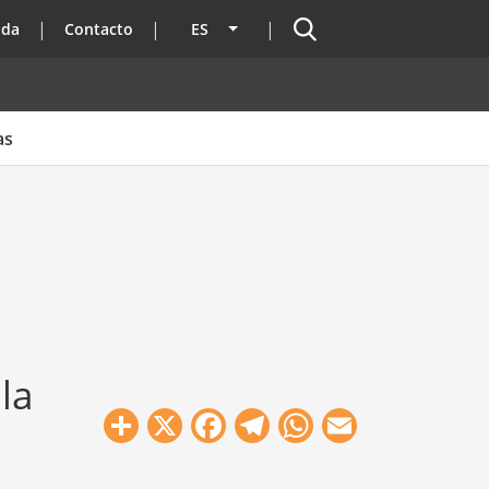
Buscador
ada
Contacto
ES
Lista adicional de acciones
as
la
Share
X
Facebook
Telegram
WhatsApp
Email