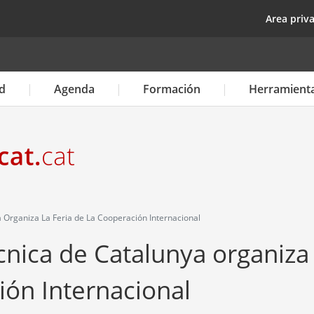
Pasar
top
Area priv
al
contenido
principal
d
Agenda
Formación
Herramient
a Organiza La Feria de La Cooperación Internacional
ècnica de Catalunya organiza 
ión Internacional