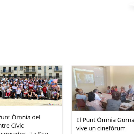
Punt Òmnia del
El Punt Òmnia Gorna
tre Cívic
vive un cinefórum
scorxador - La Seu