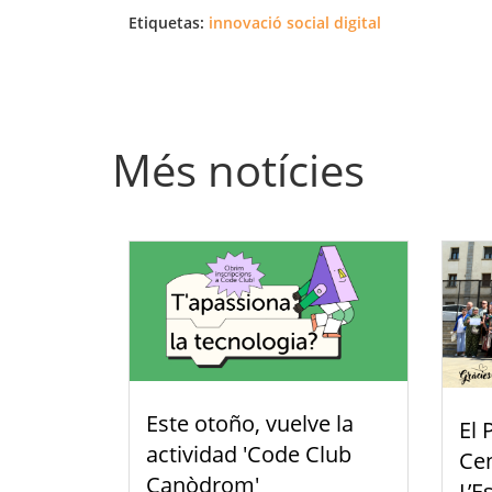
Etiquetas:
innovació social digital
Més notícies
Este otoño, vuelve la
El 
actividad 'Code Club
Cen
Canòdrom'
L’E