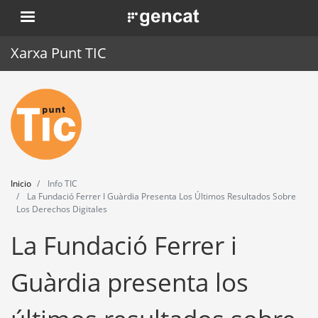
Pasar
. Obre en una nova finestra.
al
contenido
Xarxa Punt TIC
principal
Inicio
Punt TIC
Actualidad
Inicio
Info TIC
Agenda
La Fundació Ferrer I Guàrdia Presenta Los Últimos Resultados Sobre
Los Derechos Digitales
Formación
La Fundació Ferrer i
Herramientas
Guàrdia presenta los