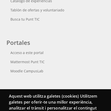
Catálogo de experiencias
Tablón de ofertas y voluntariado
Busca tu Punt TIC
Portales
Acceso a este portal
Mattermost Punt TIC
Moodle CampusLab
Conecta
Aquest web utilitza galetes (cookies) Utilitzem
galetes per oferir-te una millor experiència,
Contacto
analitzar el trànsit i personalitzar el contingut