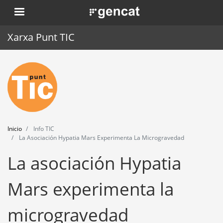
Pasar
. Obre en una nova finestra.
al
contenido
Xarxa Punt TIC
principal
Inicio
Punt TIC
Actualidad
Inicio
Info TIC
Agenda
La Asociación Hypatia Mars Experimenta La Microgravedad
La asociación Hypatia
Formación
Herramientas
Mars experimenta la
microgravedad