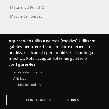
Mattermost Punt TIC
Moodle CampusLab
Conecta
Aquest web utilitza galetes (cookies) Utilitzem
galetes per oferir-te una millor experiència,
Contacto
analitzar el trànsit i personalitzar el contingut
Hemeroteca
mostrat. Pots acceptar totes les galetes o
configurar-les.
Política de privacitat
Avís legal
Política de cookies
CONFIGURACIÓ DE LES COOKIES