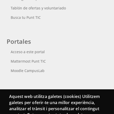
Tablón de ofertas y voluntariado
Busca tu Punt TIC
Portales
Acceso a este portal
Mattermost Punt TIC
Moodle CampusLab
Conecta
Aquest web utilitza galetes (cookies) Utilitzem
galetes per oferir-te una millor experiència,
Contacto
analitzar el trànsit i personalitzar el contingut