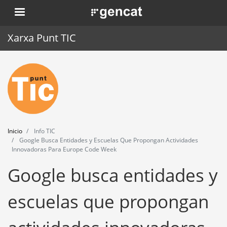
Pasar
. Obre en una nova finestra.
al
contenido
Xarxa Punt TIC
principal
Inicio
Punt TIC
Actualidad
Inicio
Info TIC
Agenda
Google Busca Entidades y Escuelas Que Propongan Actividades
Innovadoras Para Europe Code Week
Formación
Google busca entidades y
Herramientas
escuelas que propongan