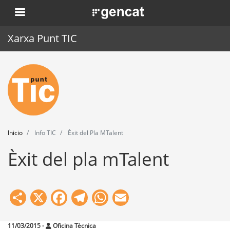
Pasar
. Obre en una nova finestra.
al
contenido
Xarxa Punt TIC
principal
Inicio
Punt TIC
Actualidad
Inicio
Info TIC
Èxit del Pla MTalent
Agenda
Èxit del pla mTalent
Formación
Herramientas
Share
X
Facebook
Telegram
WhatsApp
Email
11/03/2015
-
Oficina Tècnica