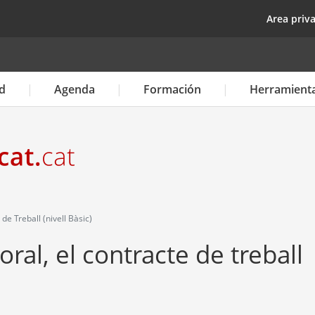
Pasar
top
Area priv
al
contenido
principal
d
Agenda
Formación
Herramient
de Treball (nivell Bàsic)
oral, el contracte de treball