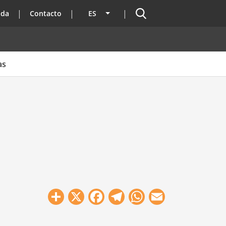
Buscador
ada
Contacto
ES
Lista adicional de acciones
as
Share
X
Facebook
Telegram
WhatsApp
Email