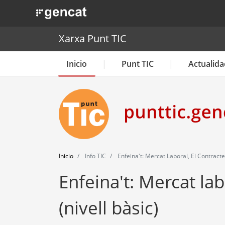
. Obre en una nova finestra.
Xarxa Punt TIC
Inicio
Punt TIC
Actualida
Inicio
Info TIC
Enfeina't: Mercat Laboral, El Contracte 
Enfeina't: Mercat lab
(nivell bàsic)