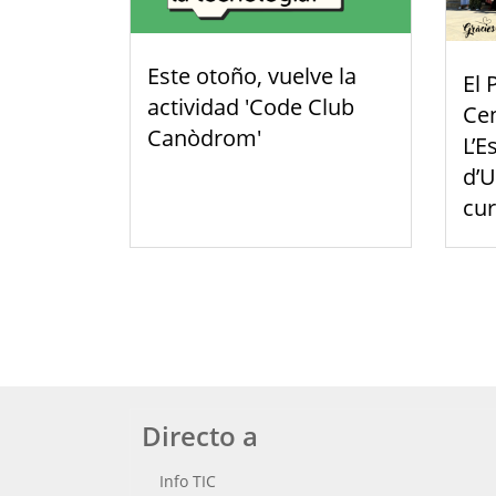
Este otoño, vuelve la
El 
actividad 'Code Club
Cen
Canòdrom'
L’E
d’U
cu
Directo a
Info TIC