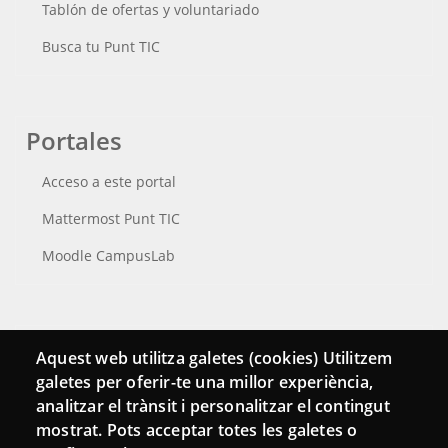
Tablón de ofertas y voluntariado
Busca tu Punt TIC
Portales
Acceso a este portal
Mattermost Punt TIC
Moodle CampusLab
Conecta
Aquest web utilitza galetes (cookies) Utilitzem
galetes per oferir-te una millor experiència,
Contacto
analitzar el trànsit i personalitzar el contingut
Hemeroteca
mostrat. Pots acceptar totes les galetes o