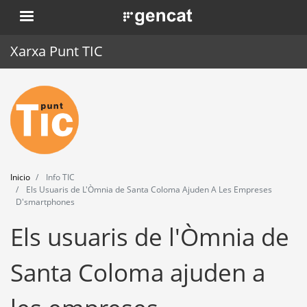
Pasar
. Obre en una nova finestra.
al
contenido
Xarxa Punt TIC
principal
Inicio
Punt TIC
Actualidad
Inicio
Info TIC
Agenda
Els Usuaris de L'Òmnia de Santa Coloma Ajuden A Les Empreses
D'smartphones
Formación
Els usuaris de l'Òmnia de
Herramientas
Santa Coloma ajuden a