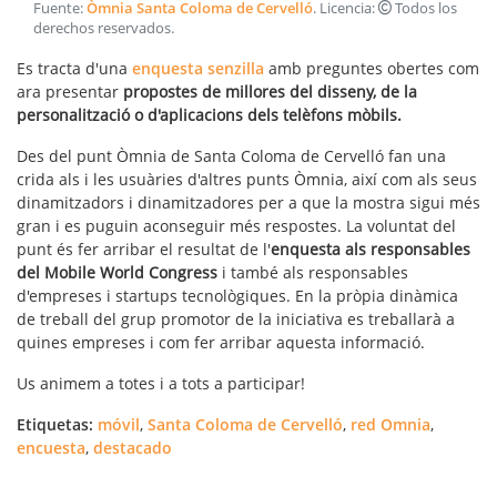
Fuente:
Òmnia Santa Coloma de Cervelló
. Licencia:
Todos los
derechos reservados
.
Es tracta d'una
enquesta senzilla
amb preguntes obertes com
ara presentar
propostes de millores del disseny, de la
personalització o d'aplicacions dels telèfons mòbils.
Des del punt Òmnia de Santa Coloma de Cervelló fan una
crida als i les usuàries d'altres punts Òmnia, així com als seus
dinamitzadors i dinamitzadores per a que la mostra sigui més
gran i es puguin aconseguir més respostes. La voluntat del
punt és fer arribar el resultat de l'
enquesta als responsables
del Mobile World Congress
i també als responsables
d'empreses i startups tecnològiques. En la pròpia dinàmica
de treball del grup promotor de la iniciativa es treballarà a
quines empreses i com fer arribar aquesta informació.
Us animem a totes i a tots a participar!
Etiquetas:
móvil
,
Santa Coloma de Cervelló
,
red Omnia
,
encuesta
,
destacado