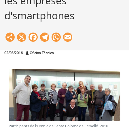
les empreses
d'smartphones
Share
X
Facebook
Telegram
WhatsApp
Email
02/03/2016
-
Oficina Tècnica
Participants de l'Òmnia de Santa Coloma de Cervelló
.
2016
.