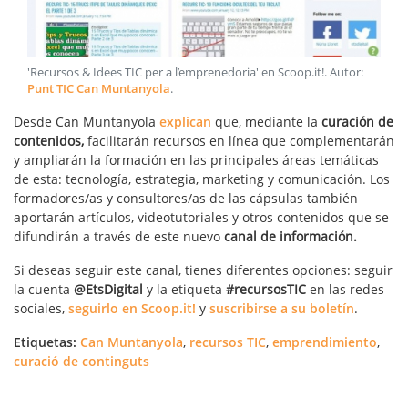
'Recursos & Idees TIC per a l’emprenedoria' en Scoop.it!
. Autor:
Punt TIC Can Muntanyola
.
Desde Can Muntanyola
explican
que, mediante la
curación de
contenidos,
facilitarán recursos en línea que complementarán
y ampliarán la formación en las principales áreas temáticas
de esta: tecnología, estrategia, marketing y comunicación. Los
formadores/as y consultores/as de las cápsulas también
aportarán artículos, videotutoriales y otros contenidos que se
difundirán a través de este nuevo
canal de información.
Si deseas seguir este canal, tienes diferentes opciones: seguir
la cuenta
@EtsDigital
y la etiqueta
#recursosTIC
en las redes
sociales,
seguirlo en Scoop.it!
y
suscribirse a su boletín
.
Etiquetas:
Can Muntanyola
,
recursos TIC
,
emprendimiento
,
curació de continguts