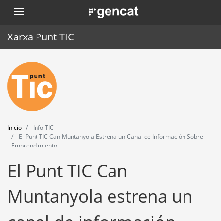
Pasar
. Obre en una nova finestra.
al
contenido
Xarxa Punt TIC
principal
Inicio
Punt TIC
Actualidad
Inicio
Info TIC
Agenda
El Punt TIC Can Muntanyola Estrena un Canal de Información Sobre
Emprendimiento
Formación
El Punt TIC Can
Herramientas
Muntanyola estrena un