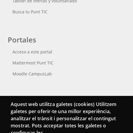
Tablón de ofertas y voluntariado
Busca tu Punt TIC
Portales
Acceso a este portal
Mattermost Punt TIC
Moodle CampusLab
Conecta
Aquest web utilitza galetes (cookies) Utilitzem
galetes per oferir-te una millor experiència,
Contacto
analitzar el trànsit i personalitzar el contingut
Hemeroteca
mostrat. Pots acceptar totes les galetes o
configurar-les.