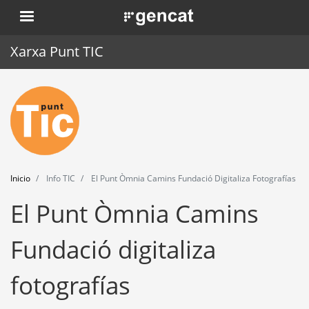
Pasar
. Obre en una nova finestra.
al
contenido
Xarxa Punt TIC
principal
Inicio
Punt TIC
Actualidad
Inicio
Info TIC
El Punt Òmnia Camins Fundació Digitaliza Fotografías
Agenda
El Punt Òmnia Camins
Formación
Fundació digitaliza
Herramientas
fotografías