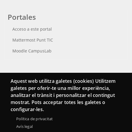
Portales
Acceso a este portal
Mattermost Punt TIC
Moodle CampusLab
Conecta
Aquest web utilitza galetes (cookies) Utilitzem
galetes per oferir-te una millor experiència,
Contacto
analitzar el trànsit i personalitzar el contingut
Hemeroteca
mostrat. Pots acceptar totes les galetes o
configurar-les.
Política de privacitat
Avís legal