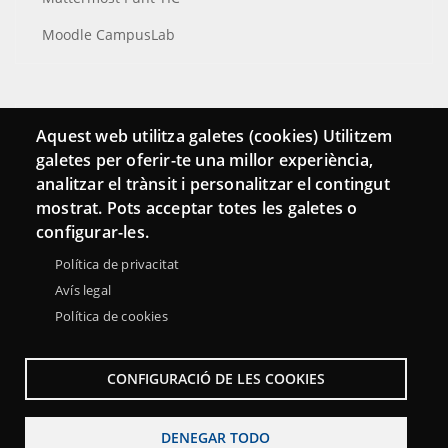
Moodle CampusLab
Conecta
Aquest web utilitza galetes (cookies) Utilitzem
galetes per oferir-te una millor experiència,
Contacto
analitzar el trànsit i personalitzar el contingut
Hemeroteca
mostrat. Pots acceptar totes les galetes o
configurar-les.
Política de privacitat
Avís legal
Política de cookies
CONFIGURACIÓ DE LES COOKIES
DENEGAR TODO