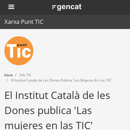
Pasar
. Obre en una nova finestra.
al
contenido
Xarxa Punt TIC
principal
Inicio
Punt TIC
Actualidad
Inicio
Info TIC
Agenda
El Institut Català de Les Dones Publica 'Las Mujeres En Las TIC'
El Institut Català de les
Formación
Herramientas
Dones publica 'Las
mujeres en las TIC'