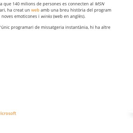
ula que 140 milions de persones es connecten al
MSN
ari, ha creat un
web
amb una breu història del program
b noves emoticones i
winks
(web en anglès).
'únic programari de missatgeria instantània, hi ha altre
icrosoft