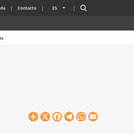
Buscador
ada
Contacto
ES
Lista adicional de acciones
as
Share
X
Facebook
Telegram
WhatsApp
Email