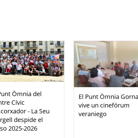
Punt Òmnia del
El Punt Òmnia Gorna
tre Cívic
vive un cinefórum
scorxador - La Seu
veraniego
rgell despide el
rso 2025-2026