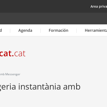
Pasar
top
Area priv
al
contenido
principal
d
Agenda
Formación
Herramient
 Amb Messenger
eria instantània amb