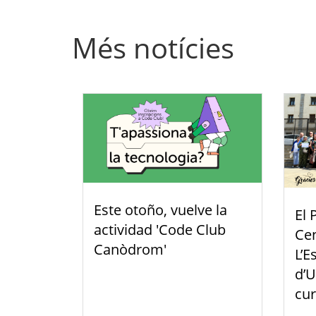
Més notícies
Este otoño, vuelve la
El 
actividad 'Code Club
Cen
Canòdrom'
L’E
d’U
cu