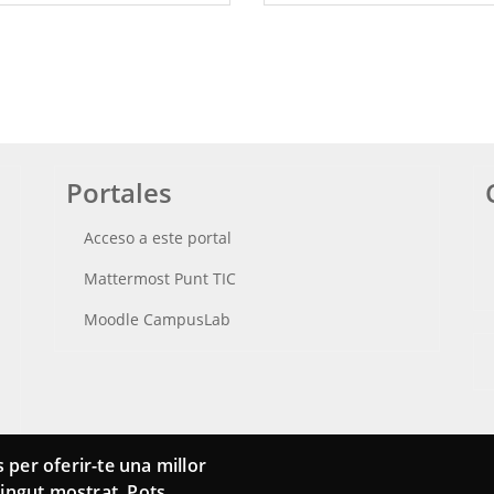
Portales
Acceso a este portal
Mattermost Punt TIC
Moodle CampusLab
 per oferir-te una millor
ntingut mostrat. Pots