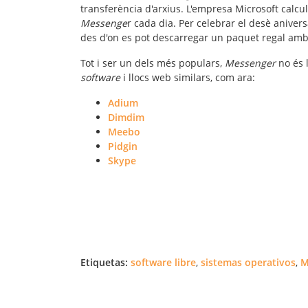
transferència d'arxius. L'empresa Microsoft calc
Messenge
r cada dia. Per celebrar el desè anivers
des d'on es pot descarregar un paquet regal am
Tot i ser un dels més populars,
Messenger
no és l
software
i llocs web similars, com ara:
Adium
Dimdim
Meebo
Pidgin
Skype
Etiquetas:
software libre
,
sistemas operativos
,
M