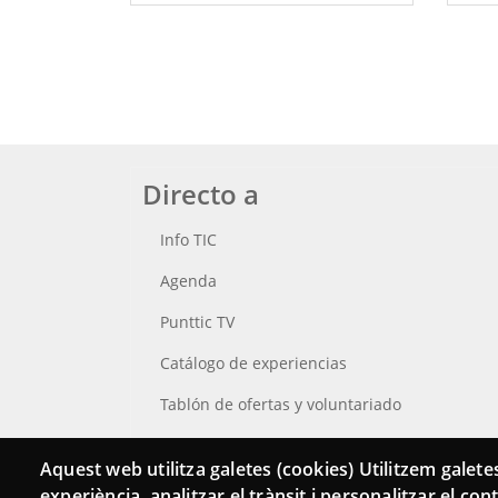
Directo a
Info TIC
Agenda
Punttic TV
Catálogo de experiencias
Tablón de ofertas y voluntariado
Busca tu Punt TIC
Aquest web utilitza galetes (cookies) Utilitzem galetes
experiència, analitzar el trànsit i personalitzar el co