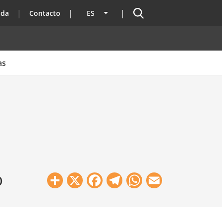
Buscador
ada
Contacto
ES
Lista adicional de acciones
as
ó
Share
X
Facebook
Telegram
WhatsApp
Email