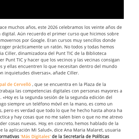
ace muchos años, este 2026 celebramos los veinte años de
a digital. Aún recuerdo el primer curso que hicimos sobre
 movernos por Google. Eran cursos muy sencillos donde
 coger prácticamente un ratón. No todos y todas hemos
a Ciller, dinamizadora del Punt TIC de la Biblioteca
r Punt TIC y hacer que los vecinos y las vecinas consigan
os y ellas encuentren lo que necesitan dentro del mundo
n inquietudes diversas», añade Ciller.
pal de Cervelló
, que se encuentra en la Plaza de la
, trabaja las competencias digitales con personas mayores a
'. «Hoy es la segunda sesión de la segunda edición del
ngo siempre un teléfono móvil en la mano, es como un
es, pero es verdad que todo lo que he hecho hasta ahora ha
ctica y hay cosas que no me salen bien o que no me atrevo
nder cosas nuevas. Hoy, en concreto, hemos hablado de la
de la aplicación Mi Salud», dice Ana Maria Malaret, usuaria
ormativas
'Más Digitales'
de la Secretaría de Políticas