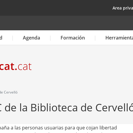
Pasar
top
Area priv
al
contenido
principal
d
Agenda
Formación
Herramient
de Cervelló
 de la Biblioteca de Cervell
mpaña a las personas usuarias para que cojan libertad