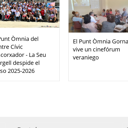
Punt Òmnia del
El Punt Òmnia Gorna
tre Cívic
vive un cinefórum
scorxador - La Seu
veraniego
rgell despide el
rso 2025-2026