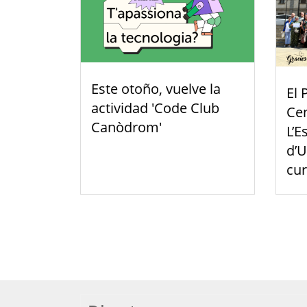
Este otoño, vuelve la
El 
actividad 'Code Club
Cen
Canòdrom'
L’E
d’U
cu