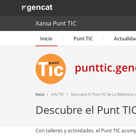
. Obre en una nova finestra.
Xarxa Punt TIC
Inicio
Punt TIC
Actualida
Inicio
Info TIC
Descubre El Punt TIC de La Biblioteca 
Descubre el Punt TIC
Con talleres y actividades, el Punt TIC aco