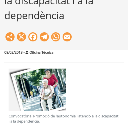
la discapacitat i a la
dependència
Share
X
Facebook
Telegram
WhatsApp
Email
08/02/2013
-
Oficina Tècnica
Convocatòria: Promoció de l’autonomia i atenció a la discapacitat
i a la dependència
.