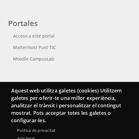
Portales
Acceso a este portal
Mattermost Punt TIC
Moodle CampusLab
Conecta
Aquest web utilitza galetes (cookies) Utilitzem
galetes per oferir-te una millor experiència,
Contacto
analitzar el trànsit i personalitzar el contingut
Hemeroteca
mostrat. Pots acceptar totes les galetes o
configurar-les.
Política de privacitat
Avís legal