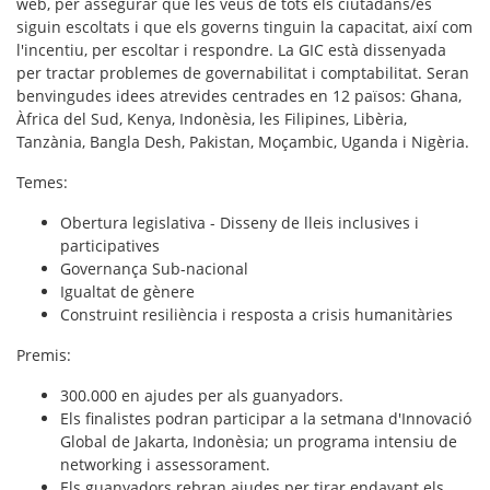
web, per assegurar que les veus de tots els ciutadans/es
siguin escoltats i que els governs tinguin la capacitat, així com
l'incentiu, per escoltar i respondre. La GIC està dissenyada
per tractar problemes de governabilitat i comptabilitat. Seran
benvingudes idees atrevides centrades en 12 països: Ghana,
Àfrica del Sud, Kenya, Indonèsia, les Filipines, Libèria,
Tanzània, Bangla Desh, Pakistan, Moçambic, Uganda i Nigèria.
Temes
:
Obertura legislativa - Disseny de lleis inclusives i
participatives
Governança Sub-nacional
Igualtat de gènere
Construint resiliència i resposta a crisis humanitàries
Premis
:
300.000 en ajudes per als guanyadors.
Els finalistes podran participar a la setmana d'Innovació
Global de Jakarta, Indonèsia; un programa intensiu de
networking i assessorament.
Els guanyadors rebran ajudes per tirar endavant els