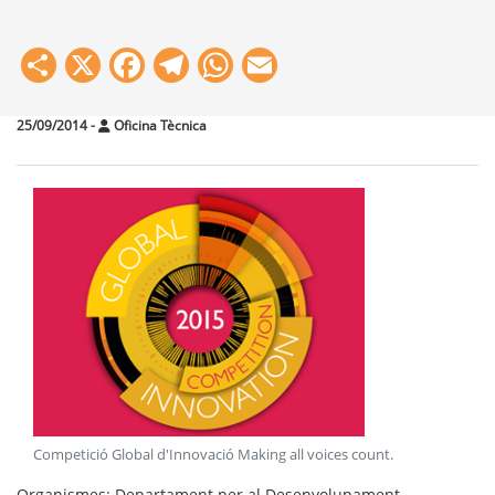
Share
X
Facebook
Telegram
WhatsApp
Email
25/09/2014
-
Oficina Tècnica
Competició Global d'Innovació Making all voices count
.
Organismes
: Departament per al Desenvolupament