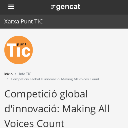
Pasar
. Obre en una nova finestra.
al
contenido
Xarxa Punt TIC
principal
Inicio
Punt TIC
Actualidad
Inicio
Info TIC
Agenda
Competició Global D'innovació: Making All Voices Count
Competició global
Formación
Herramientas
d'innovació: Making All
Voices Count