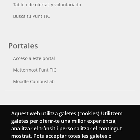
Tablón de ofertas y voluntariado
Busca tu Punt TIC
Portales
Acceso a este portal
Mattermost Punt TIC
Moodle CampusLab
Conecta
Aquest web utilitza galetes (cookies) Utilitzem
galetes per oferir-te una millor experiència,
Contacto
analitzar el trànsit i personalitzar el contingut
Hemeroteca
mostrat. Pots acceptar totes les galetes o