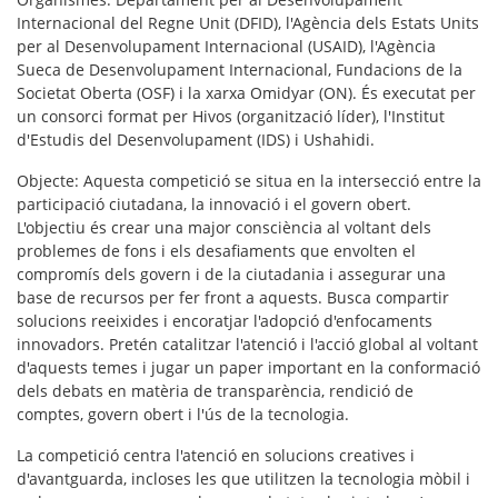
Internacional del Regne Unit (DFID), l'Agència dels Estats Units
per al Desenvolupament Internacional (USAID), l'Agència
Sueca de Desenvolupament Internacional, Fundacions de la
Societat Oberta (OSF) i la xarxa Omidyar (ON). És executat per
un consorci format per Hivos (organització líder), l'Institut
d'Estudis del Desenvolupament (IDS) i Ushahidi.
Objecte
: Aquesta competició se situa en la intersecció entre la
participació ciutadana, la innovació i el govern obert.
L'objectiu és crear una major consciència al voltant dels
problemes de fons i els desafiaments que envolten el
compromís dels govern i de la ciutadania i assegurar una
base de recursos per fer front a aquests. Busca compartir
solucions reeixides i encoratjar l'adopció d'enfocaments
innovadors. Pretén catalitzar l'atenció i l'acció global al voltant
d'aquests temes i jugar un paper important en la conformació
dels debats en matèria de transparència, rendició de
comptes, govern obert i l'ús de la tecnologia.
La competició centra l'atenció en solucions creatives i
d'avantguarda, incloses les que utilitzen la tecnologia mòbil i