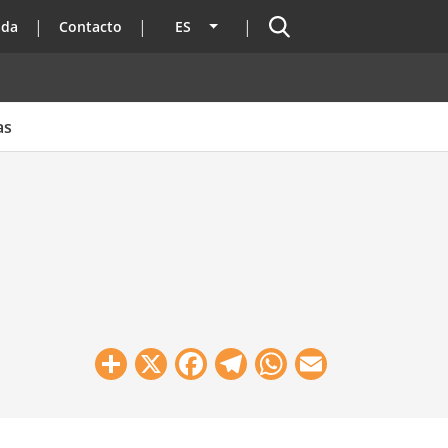
Buscador
ada
Contacto
ES
Lista adicional de acciones
as
Share
X
Facebook
Telegram
WhatsApp
Email