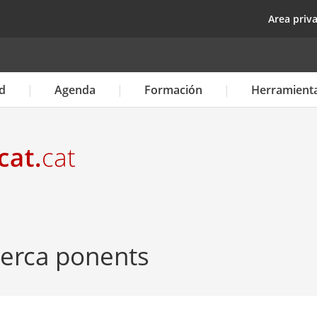
Pasar
top
Area priv
al
contenido
principal
d
Agenda
Formación
Herramient
cerca ponents