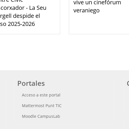
vive un cinefórum
scorxador - La Seu
veraniego
rgell despide el
rso 2025-2026
Portales
Acceso a este portal
Mattermost Punt TIC
Moodle CampusLab