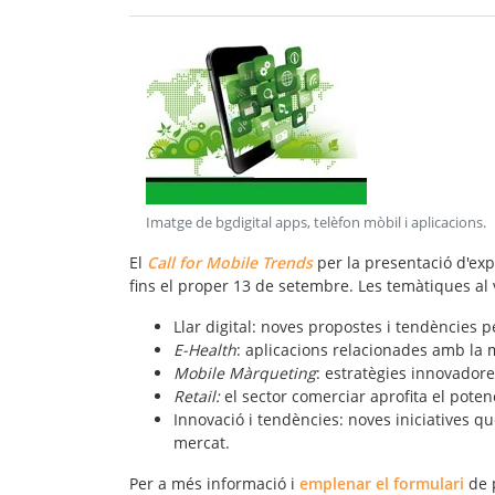
Imatge de bgdigital apps, telèfon mòbil i aplicacions
.
El
Call for Mobile Trends
per la presentació d'exp
fins el proper
13 de setembre
. Les temàtiques al 
Llar digital:
noves propostes i tendències per
E-Health
: aplicacions relacionades amb la mi
Mobile Màrqueting
: estratègies innovadore
Retail:
el sector comerciar aprofita el poten
Innovació i tendències
: noves iniciatives q
mercat.
Per a més informació i
emplenar el formulari
de p