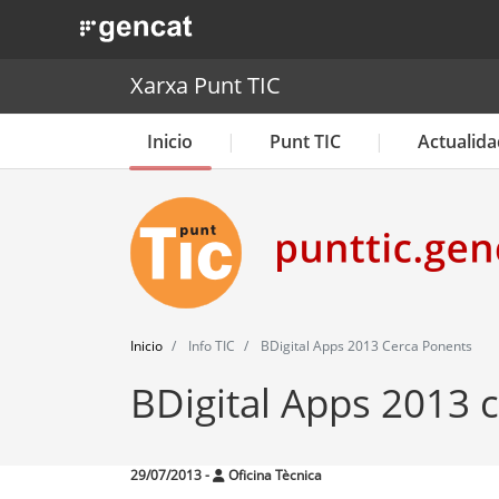
. Obre en una nova finestra.
Xarxa Punt TIC
Inicio
Punt TIC
Actualida
Inicio
Info TIC
BDigital Apps 2013 Cerca Ponents
BDigital Apps 2013 
29/07/2013
-
Oficina Tècnica