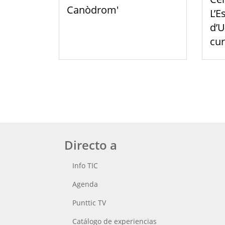
Canòdrom'
L’E
d’U
cu
Directo a
Info TIC
Agenda
Punttic TV
Catálogo de experiencias