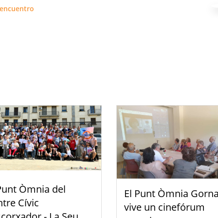
encuentro
Punt Òmnia del
El Punt Òmnia Gorna
tre Cívic
vive un cinefórum
scorxador - La Seu