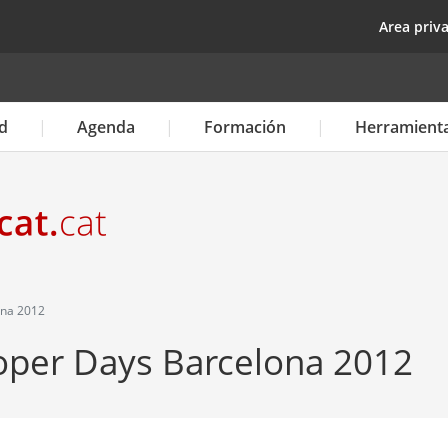
Pasar
top
Area priv
al
contenido
principal
d
Agenda
Formación
Herramient
ona 2012
oper Days Barcelona 2012