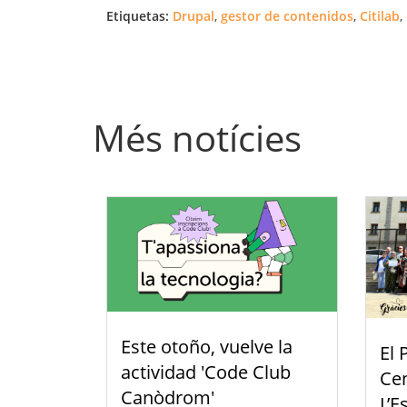
Etiquetas:
Drupal
,
gestor de contenidos
,
Citilab
,
Més notícies
Este otoño, vuelve la
El 
actividad 'Code Club
Cen
Canòdrom'
L’E