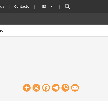
Buscador
ada
Contacto
ES
Lista adicional de acciones
as
Share
X
Facebook
Telegram
WhatsApp
Email