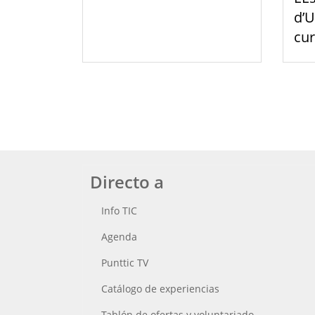
d’U
cu
Directo a
Info TIC
Agenda
Punttic TV
Catálogo de experiencias
Tablón de ofertas y voluntariado