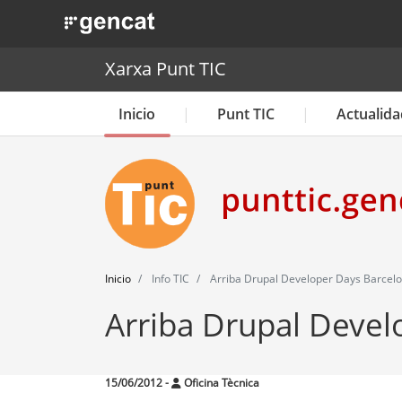
. Obre en una nova finestra.
Xarxa Punt TIC
Inicio
Punt TIC
Actualida
Inicio
Info TIC
Arriba Drupal Developer Days Barcel
Arriba Drupal Devel
15/06/2012
-
Oficina Tècnica