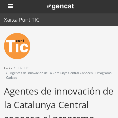
Pasar
. Obre en una nova finestra.
al
contenido
Xarxa Punt TIC
principal
Inicio
Punt TIC
Actualidad
Inicio
Info TIC
Agenda
Agentes de Innovación de La Catalunya Central Conocen El Programa
Catlabs
Formación
Agentes de innovación de
Herramientas
la Catalunya Central