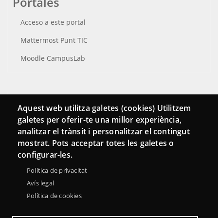
Portales
Acceso a este portal
Mattermost Punt TIC
Moodle CampusLab
Conecta
Aquest web utilitza galetes (cookies) Utilitzem
galetes per oferir-te una millor experiència,
Contacto
analitzar el trànsit i personalitzar el contingut
Hemeroteca
mostrat. Pots acceptar totes les galetes o
configurar-les.
Política de privacitat
Avís legal
Política de cookies