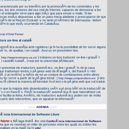
aracterizado por su interÃ©s por la promociÃ³n de los contenidos y los
ales, los dos motores del uso real de Internet, capaces de demostrar a los
el ordenador sirve para algo mÃ¡s que para enviar e-mails. Si las
vascas estÃ¡n dispuestas a dar un paso hacia adelante y preocuparse de que
zaciÃ³n de la Red en Euskadi -y no tanto el nÃºmero de internautas- deben
iÃ³n lo que estÃ¡ ocurriendo en CataluÃ±a.
nal d'Oriol Ferran
tors on-line al catalÃ
utomÃ tica avanÃ§a amb rapidesa i ja hi ha la possibilitat de fer servir alguns
uÃ¯ts, de qualitat, i en catalÃ . Avui us en presentem dos.
[
] trobareu un bon traductor on-line i gratuÃ¯t
http://www.torsimany.ua.es/
 i castellÃ /catalÃ , creat per la universitat dÂ’Alacant.
an presentat els traductors automÃ tics, on-line i gratuÃ¯ts de la casa
 tradueixen textos o pÃ gines web de lÂ’anglÃ¨s, del francÃ¨s i del
alÃ (i al revÃ©s) a mÃ©s de tot un conjunt de combinacions entre altres
u fer servir a partir de la pÃ gina inicial : [
]i des
http://www.comprendium.es/
u fÃ cilment la manera dÂ’introduir-hi el text o la pÃ gina web que cal traduir.
 que la majoria dels dinamitzadors seÂ’n surt prou bÃ© en la traducciÃ³ de
¨s o en francÃ¨s. PerÃ² la traducciÃ³ automÃ tica Â–que naturalment cal
e facilita la feina. A mÃ©s, els traductors automÃ tics poden ser de molta
 usuaris dels telecentres, que us agrairan la informaciÃ³.
::::::::
AGENDA
::::::::
Ã¨ncia Internacional de Software Lliure
e febrer
a MÃ laga tindrÃ lloc una
ConferÃ¨ncia Internacional de Software
ma que es reuniran un miler de persones entre les quals es troben les
onalitats en la matÃ¨ria
[
]
+ info