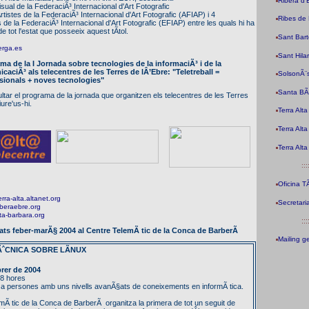
Ribera d'
isual de la FederaciÃ³ Internacional d'Art Fotografic
rtistes de la FederaciÃ³ Internacional d'Art Fotografic (AFIAP) i 4
Ribes de 
 de la FederaciÃ³ Internacional d'Art Fotografic (EFIAP) entre les quals hi ha
e tot l'estat que posseeix aquest tÃ­tol.
Sant Bar
erga.es
Sant Hila
ama de la
I Jornada sobre tecnologies de la informaciÃ³ i de la
caciÃ³ als telecentres de les Terres de lÂ’Ebre: "Teletreball =
SolsonÃ¨
sionals + noves tecnologies"
Santa BÃ
tar el programa de la jornada que organitzen els telecentres de les Terres
iure'us-hi.
Terra Alt
Terra Alta
Terra Alt
:::
Oficina T
rra-alta.altanet.org
Secretari
iberaebre.org
ta-barbara.org
:::
tats feber-marÃ§ 2004 al Centre TelemÃ tic de la Conca de BarberÃ
Mailing g
ˆCNICA SOBRE LÃNUX
brer de 2004
8 hores
persones amb uns nivells avanÃ§ats de coneixements en informÃ tica.
mÃ tic de la Conca de BarberÃ organitza la primera de tot un seguit de