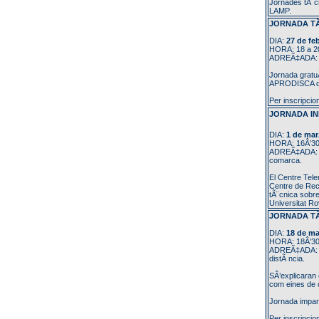
Jornades tÃ¨c
LAMP.
JORNADA TÃˆ
DIA:
27 de fe
HORA: 18 a 2
ADREÃ‡ADA: Pro
Jornada gratuÃ
APRODISCA de 
Per inscripcio
JORNADA IN
DIA:
1 de mar
HORA: 16Â’30
ADREÃ‡ADA: al
comarca.
El Centre Tele
Centre de Rec
tÃ¨cnica sobre
Universitat Rovi
JORNADA TÃ
DIA:
18 de ma
HORA: 18Â’30
ADREÃ‡ADA: a p
distÃ ncia.
SÂ’explicaran 
com eines de c
Jornada impart
Per inscripcio