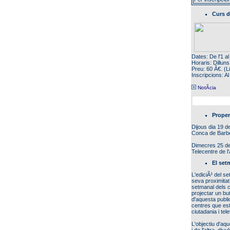
Curs d
Dates: De l'1 a
Horaris: Dillun
Preu: 60 Â€. (L
Inscripcions: A
NotÃ­cia
Proper
Dijous dia 19 de
Conca de Barbe
Dimecres 25 de 
Telecentre de l
El set
L'ediciÃ³ del s
seva proximitat
setmanal dels cen
projectar un but
d'aquesta publi
centres que est
ciutadania i tele
L'objectiu d'aq
i de l'altra, di