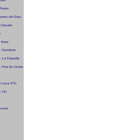
Ebre
Freser
tomeu del Grau
ri Sacalm
s
 rbara
a - Gandesa
 - La Fatarella
a - Prat de Comte
:
Ã¨cnica XTC
a TSI
:
eneral