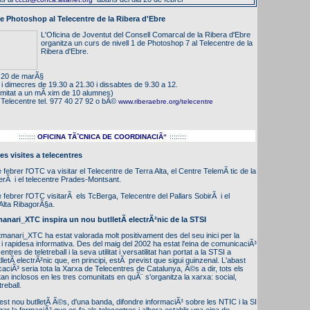
e Photoshop al Telecentre de la Ribera d'Ebre
L'Oficina de Joventut del Consell Comarcal de la Ribera d'Ebre
organitza un curs de nivell 1 de Photoshop 7 al Telecentre de la
Ribera d'Ebre.
l 20 de marÃ§
s i dimecres de 19.30 a 21.30 i dissabtes de 9.30 a 12.
imitat a un mÃ xim de 10 alumnes)
l Telecentre tel. 977 40 27 92 o bÃ©
www.riberaebre.org/telecentre
::::::::
OFICINA TÃˆCNICA DE COORDINACIÃ“
::::::::
es visites a telecentres
 febrer l'OTC va visitar el Telecentre de Terra Alta, el Centre TelemÃ tic de la
rÃ i el telecentre Prades-Montsant.
febrer l'OTC visitarÃ els TcBerga, Telecentre del Pallars SobirÃ i el
'Alta RibagorÃ§a.
manari_XTC inspira un nou butlletÃ­ electrÃ²nic de la STSI
etmanari_XTC ha estat valorada molt positivament des del seu inici per la
 i rapidesa informativa. Des del maig del 2002 ha estat l'eina de comunicaciÃ³
tres de teletreball i la seva utilitat i versatilitat han portat a la STSI a
lletÃ­ electrÃ²nic que, en principi, estÃ previst que sigui quinzenal. L'abast
caciÃ³ seria tota la Xarxa de Telecentres de Catalunya, Ã©s a dir, tots els
an inclosos en les tres comunitats en quÃ¨ s'organitza la xarxa: social,
treball.
uest nou butlletÃ­ Ã©s, d'una banda, difondre informaciÃ³ sobre les NTIC i la SI
vulgar la formaciÃ³ que es fa als telecentres i alhora establir una eina de