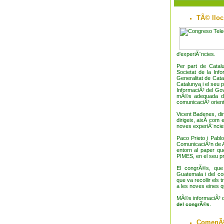
TÃ© lloc
d'experiÃ¨ncies.
Per part de Catalu
Societat de la Inf
Generalitat de Cat
Catalunya i el seu 
InformaciÃ³ del Gov
mÃ©s adequada de l
comunicaciÃ³ orient
Vicent Badenes, dir
dirigeix, aixÃ­ com
noves experiÃ¨ncies 
Paco Prieto i Pabl
ComunicaciÃ³n de As
entorn al paper qu
PIMES, en el seu pro
El congrÃ©s, que
Guatemala i del co
que va recollir els
a les noves eines qu
MÃ©s informaciÃ³ d'a
.
del congrÃ©s
ComenÃ