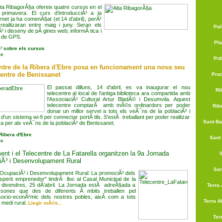
Alta RibagorÃ§a ofereix quatre cursos en el
rimavera. El curs d'introducciÃ³ a la
ernet ja ha comenÃ§at (el 14 d'abril), perÃ²
 realitzaran entre maig i juny. Seran els
Pal
 i disseny de pÃ gines web; informÃ tica i
rs de GPS.
Pla
³ sobre els cursos
ic
Pob
entre de la Ribera d'Ebre posa en funcionament una nova seu
centre de Benissanet
Pra
El passat dilluns, 14 d'abril, es va inaugurar el nou
Ri
telecentre al local de l'antiga biblioteca ara compartida amb
l'AssociaciÃ³ Cultural Artur BladÃ© i Desumvila. Aquest
telecentre comptarÃ amb mÃ©s ordinardors per poder
Rib
donar un millor servei a tots els veÃ¯ns de la poblaciÃ³ i
un sistema wi-fi per connectar portÃ tils. S'estÃ treballant per poder realitzar
Sant Ba
ca per als veÃ¯ns de la poblaciÃ³ de Benissanet.
Ribera d'Ebre
Sant 
ic
ent i el Telecentre de La Fatarella organitzen la 9a Jornada
iÃ³ i Desenvolupament Rural
San
OcupaciÃ³ i Desenvolupament Rural: La promociÃ³ dels
sperit emprenedor" tindrÃ lloc al Casal Municipal de la
er divendres, 25 dÂ’abril. La Jornada estÃ adreÃ§ada a
Terra 
rsones que des de diferents Ã mbits treballen pel
ocio-econÃ²mic dels nostres pobles, aixÃ­ com a tots
Terra Al
 medi rural.
Llegir mÃ©s...
Terr