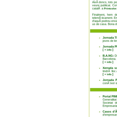
AixÃ­ doncs, tots p
veure publicat. C
catalÃ a
Printcolor
Finalment, hem d
telemÃ ticament. Ent
d'aquÃ­ podreu envi
us de casa. Bona di
Jornada T
joves de le
Jornada P
[
]
+ info
B.A.NG:
D
Barcelona.
[
]
+ info
Xerrada s
tindrÃ lloc
[
]
+ info
Jornada 
conÃ¨ixer 
Portal PI
Generalitat
Societat 
Empresaria
Casos d'Ã
d'empresari