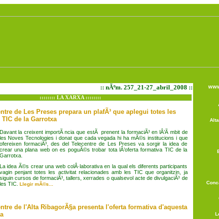
:: nÃºm. 257_21-27_abril_2008 ::
www
:::::::: LA XARXA ::::::::
entre de Les Preses prepara un plafÃ³ que aplegui totes les
s TIC de la Garrotxa
Alt
Davant la creixent importÃ ncia que estÃ prenent la formaciÃ³ en lÂ’Ã mbit de
les Noves Tecnologies i donat que cada vegada hi ha mÃ©s institucions i que
ofereixen formaciÃ³, des del Telecentre de Les Preses va sorgir la idea de
crear una plana web on es poguÃ©s trobar tota lÂ’oferta formativa TIC de la
Garrotxa.
La idea Ã©s crear una web colÂ·laborativa en la qual els diferents participants
vagin penjant totes les activitat relacionades amb les TIC que organitzin, ja
siguin cursos de formaciÃ³, tallers, xerrades o qualsevol acte de divulgaciÃ³ de
Conc
les TIC.
Llegir mÃ©s...
ntre de l'Alta RibagorÃ§a presenta l'oferta formativa d'aquesta
a
L