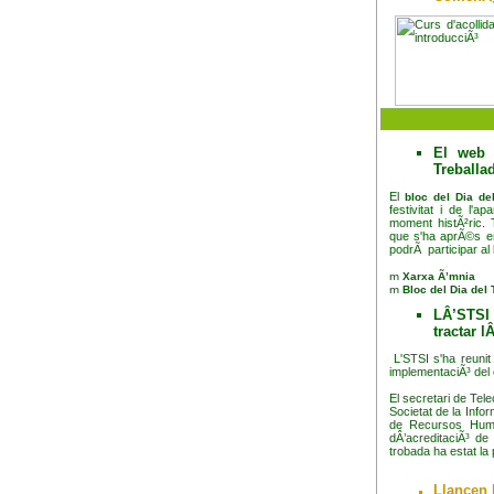
El web 
Treballa
El
bloc del Dia del
festivitat i de l'a
moment histÃ²ric.
que s'ha aprÃ©s en
podrÃ participar al 
Xarxa Ã’mnia
Bloc del Dia del 
LÂ’STSI
tractar l
L'STSI s'ha reunit
implementaciÃ³ del 
El secretari de Tele
Societat de la Info
de Recursos Human
dÂ’acreditaciÃ³ d
trobada ha estat la
Llancen 