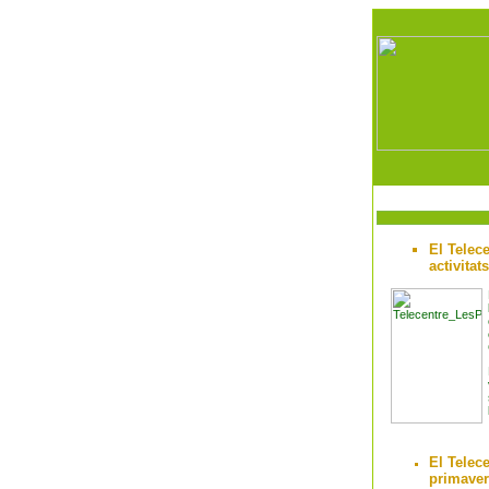
El Telec
activitat
El Telece
primaver