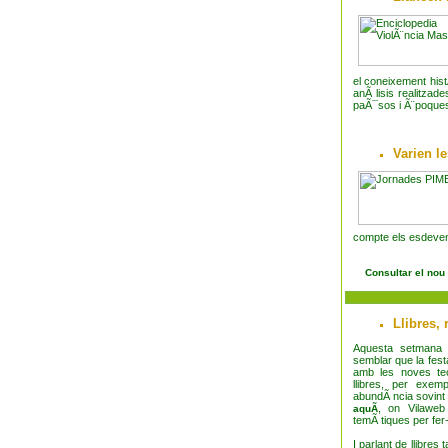
el coneixement hist
anÃ lisis realitzad
paÃ¯sos i Ã¨poque
Varien l
compte els esdeveni
Consultar el nou
Llibres, 
Aquesta setmana 
semblar que la festa
amb les noves tec
llibres, per exem
abundÃ ncia sovint f
, on Vilaweb 
aquÃ­
temÃ tiques per fer-
I parlant de llibre