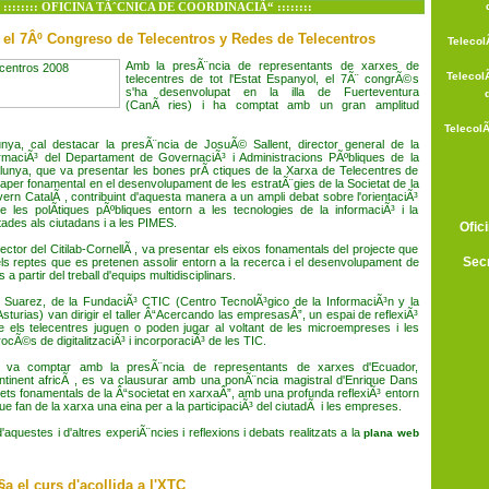
:::::::: OFICINA TÃˆCNICA DE COORDINACIÃ“ ::::::::
 el 7Âº Congreso de Telecentros y Redes de Telecentros
Telecol
Amb la presÃ¨ncia de representants de xarxes de
Telecol
telecentres de tot l'Estat Espanyol, el 7Ã¨ congrÃ©s
s'ha desenvolupat en la illa de Fuerteventura
(CanÃ ries) i ha comptat amb un gran amplitud
TelecolÃ
nya, cal destacar la presÃ¨ncia de JosuÃ© Sallent, director general de la
ormaciÃ³ del Departament de GovernaciÃ³ i Administracions PÃºbliques de la
alunya, que va presentar les bones prÃ ctiques de la Xarxa de Telecentres de
paper fonamental en el desenvolupament de les estratÃ¨gies de la Societat de la
ern CatalÃ , contribuint d'aquesta manera a un ampli debat sobre l'orientaciÃ³
es polÃ­tiques pÃºbliques entorn a les tecnologies de la informaciÃ³ i la
ades als ciutadans i a les PIMES.
Ofic
ector del Citilab-CornellÃ , va presentar els eixos fonamentals del projecte que
Secr
 els reptes que es pretenen assolir entorn a la recerca i el desenvolupament de
a partir del treball d'equips multidisciplinars.
o Suarez, de la FundaciÃ³ CTIC (Centro TecnolÃ³gico de la InformaciÃ³n y la
turias) van dirigir el taller Â“Acercando las empresasÂ”, un espai de reflexiÃ³
e els telecentres juguen o poden jugar al voltant de les microempreses i les
cÃ©s de digitalitzaciÃ³ i incorporaciÃ³ de les TIC.
 va comptar amb la presÃ¨ncia de representants de xarxes d'Ecuador,
ntinent africÃ , es va clausurar amb una ponÃ¨ncia magistral d'Enrique Dans
 trets fonamentals de la Â“societat en xarxaÂ”, amb una profunda reflexiÃ³ entorn
e fan de la xarxa una eina per a la participaciÃ³ del ciutadÃ i les empreses.
questes i d'altres experiÃ¨ncies i reflexions i debats realitzats a la
plana web
§
a el curs d'acollida a l'XTC