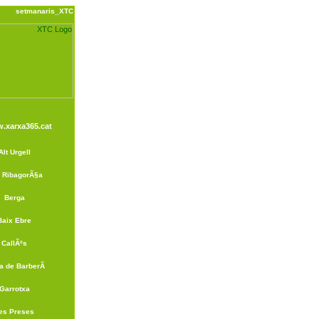
setmanaris_XTC
.xarxa365.cat
Alt Urgell
a RibagorÃ§a
Berga
Baix Ebre
CallÃºs
a de BarberÃ
Garrotxa
es Preses