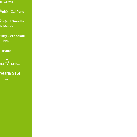
de Comte
Ã²ni@ - Cal Pons
Ã²ni@ - L'Ametlla
de Merola
²ni@ - Viladomiu
Nou
Tremp
::::
ina TÃ¨cnica
etaria STSI
::::