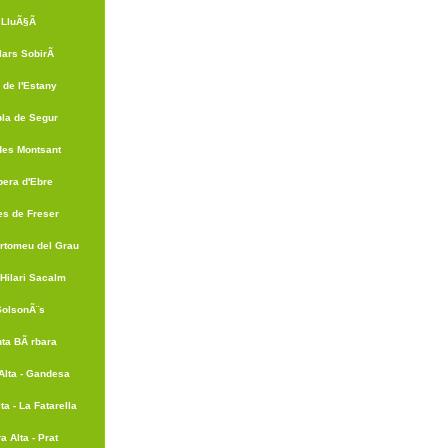
LluÃ§Ã
lars SobirÃ
 de l'Estany
la de Segur
des Montsant
bera d'Ebre
es de Freser
rtomeu del Grau
Hilari Sacalm
SolsonÃ¨s
ta BÃ rbara
Alta - Gandesa
ta - La Fatarella
a Alta - Prat