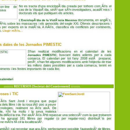
No es tracta d'una enciclopÃ¨dia creada per tothom com Ã©s el
cas de la ViquipÃ¨dia, sinÃ³ que sÃ³n investigadors, acadÃ¨mics i
doctorats els que publiquen els articles.
L
'
documenta, en anglÃ¨s,
EnciclopÃ¨dia de la ViolÃ¨ncia Massiva
Ã²ric sobre les massacres i els genocidis del segle XXI. Ofereix descripcions i
es per experts en la matÃ¨ria. A mÃ©s, classifica els conflictes per continents,
s.
Llegir mÃ©s...
es dates de les Jornades PIMESTIC
S'han realitzat modificacions en el calendari de les
, buscant dates adients per a cada
Jornades PIMESTIC
comarca. El calendari per tot l'any 2008 estÃ preparat,
perÃ², s'han fet algunes modificacions amb l'objectiu de triar
les millors dates possibles per a cada comarca, tenint en
ments i les festes importants de cada lloc.
 calendari
:::::::: RECURSOS [Societat del Coneixement] ::::::::
roses i TIC
Ã©s Sant Jordi i encara que pugui
 dels llibre i de la rosa tÃ© poc a veure
nologies, realment no Ã©s aixÃ­. De
ple, n'hi ha molts i la seva mateixa
a difÃ­cil la tria. Per aixÃ² Ã©s Ãºtil repassar una selecciÃ³ com la que trobarem
ha agrupat 181 llibres per regalar (o per regalar-nos) distribuÃ¯ts per
ne mÃ©s fÃ cil la localitzaciÃ³.
s tambÃ© cal recordar que ara Ã©s perfectament possible l'autoediciÃ³ de llibres.