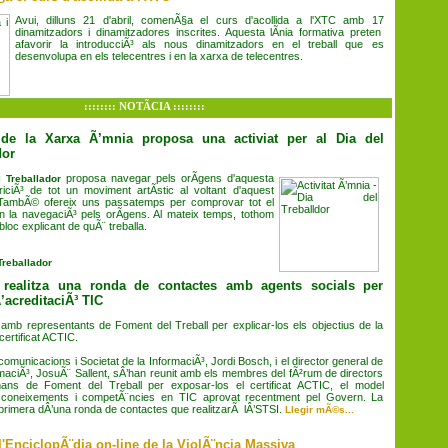
Avui, dilluns 21 d'abril, comenÃ§a el curs d'acollida a l'XTC amb 17
dinamitzadors i dinamitzadores inscrites. Aquesta lÃ­nia formativa preten
afavorir la
introducciÃ³ als nous dinamitzadors en el treball que es
desenvolupa en
els telecentres i en la xarxa de telecentres.
:::::::: NOTÃCIA ::::::::
de la Xarxa Ã’mnia proposa una activiat per al Dia del
dor
proposa navegar pels orÃ­gens d'aquesta
 Treballador
pariciÃ³ de tot un moviment artÃ­stic al voltant d'aquest
 TambÃ© ofereix uns passatemps per comprovar tot el
 la navegaciÃ³ pels orÃ­gens. Al mateix temps, tothom
bloc explicant de quÃ¨ treballa.
Treballador
 realitza una ronda de contactes amb agents socials per
Â’acreditaciÃ³ TIC
 amb representants de Foment del Treball per explicar-los els objectius de la
certificat ACTIC.
comunicacions i Societat de la InformaciÃ³, Jordi Bosch, i el director general de
rmaciÃ³, JosuÃ¨ Sallent, sÂ’han reunit amb els membres del fÃ²rum de directors
s de Foment del Treball per exposar-los el certificat ACTIC, el model
e coneixements i competÃ¨ncies en TIC aprovat recentment pel Govern. La
 primera dÂ’una ronda de contactes que realitzarÃ lÂ’STSI.
Llegir mÃ©s...
l'EnciclopÃ¨dia on-line de la ViolÃ¨ncia Massiva