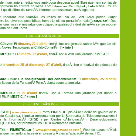
odem ser autors i editar-nos amb poca despesa aquell llibre que hem somiat de
omprovem-ho entrant en webs com
,
,
o fins i tot en
Libros en Red
Bubok
Lulu
. I qui diu llibre diu tambÃ© informes professionals, catÃ legs, etc.
e recordar que tambÃ© les roses del dia de Sant Jordi poden viatjar
re les diverses possibilitats hem triat el nou portal informatiu "
". Des
3cat24.cat
ar una rosa i el missatge que vulgueu a qualsevol indret del mÃ³n sense moure-
ada de Sant Jordi!
:::::::: AGENDA ::::::::
ICJoves
:
El
dimarts, 22 d'abril,
tindrÃ lloc una jornada sobre l'Ãºs que fan els
s Noves Tecnologies al Citilab-CornellÃ
.
[
]
+ info
IMESTIC
:
El
dimarts, 22 d'abril,
tindrÃ lloc a Valls una jornada PIMESTIC.
el
divendres 25 al diumenge 27 d'abril,
tindrÃ lloc el festival de videoart de
obre Linux i la socialitzaciÃ³ del coneixement:
El
divendres, 25 d'abril,
 a la seu de la FundaciÃ³ Pere Ardiaca aquesta xerrada.
PIMESTIC:
El
29 d'abril
tindrÃ lloc a Tortosa una joranada per donar a
el Pla PIMESTIC.
[
]
+ info
:::::::: ENLLAÃ‡OS ::::::::
MESTIC
[
]
Portal PIMESTIC, pla dÂ’actuaciÃ³ del govern de la
www.pimestic.cat
 de Catalunya, impulsat conjuntament per la Secretaria de Telecomunicacions i
de la InformaciÃ³ (STSI) i pel Centre dÂ’InnovaciÃ³ i Desenvolupament
l (CIDEM), per promoure les TIC a lÂ’empresa catalana.
ˆxit - PIMESTIC.cat
[
]
Web de casos d'Ã¨xit
www.pimestic.cat/casos-exit
s que han millorat la seva empresa grÃ cies a l'aplicaciÃ³ de les TIC.