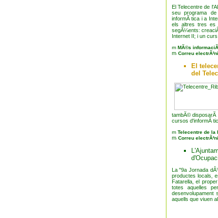
El Telecentre de l'
seu programa de p
informÃ tica i a Int
els altres tres es
segÃ¼ents: creaciÃ³
Internet II; i un cu
MÃ©s informaciÃ
Correu electrÃ²n
El telec
del Tele
tambÃ© disposarÃ d'
cursos d'informÃ ti
Telecentre de la 
Correu electrÃ²n
L'Ajuntam
d'Ocupac
La "9a Jornada dÂ’
productes locals, e
Fatarella, el prop
totes aquelles pe
desenvolupament s
aquells que viuen al