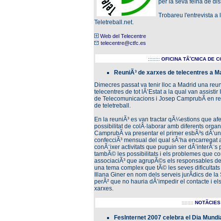
per la seva feina de di
Trobareu l'entrevista a 
Teletreball.net.
Web del Telecentre
telecentre@ctfc.es
::::::::
OFICINA TÃˆCNICA DE 
ReuniÃ³ de xarxes de telecentres a M
Dimecres passat va tenir lloc a Madrid una reu
telecentres de tot lÂ’Estat a la qual van assisti
de Telecomunicacions i Josep CamprubÃ­ en rep
de teletreball.
En la reuniÃ³ es van tractar qÃ¼estions que afe
possibilitat de colÂ·laborar amb diferents org
CamprubÃ­ va presentar el primer esbÃ³s dÂ’un
confecciÃ³ mensual del qual sÂ’ha encarregat a
conÃ¨ixer activitats que puguin ser dÂ’interÃ¨s p
tambÃ© les possibilitats i els problemes que c
associaciÃ³ que agrupÃ©s els responsables de 
una tema complex que tÃ© les seves dificultats
Illana Giner en nom dels serveis jurÃ­dics de l
perÃ² que no hauria dÂ’impedir el contacte i els
xarxes.
::::::::
NOTÃCIES
FesInternet 2007 celebra el Dia Mundia