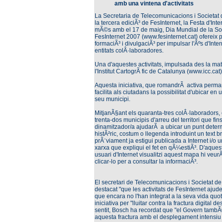
amb una vintena d'activitats
La Secretaria de Telecomunicacions i Societat 
la tercera ediciÃ³ de FesInternet, la Festa d'Int
mÃ©s amb el 17 de maig, Dia Mundial de la Soc
FesInternet 2007 (www.fesinternet.cat) ofereix p
formaciÃ³ i divulgaciÃ³ per impulsar l'Ãºs d'Inte
entitats colÂ·laboradores.
Una d'aquestes activitats, impulsada des la ma
l'Institut CartogrÃ fic de Catalunya (www.icc.
Aquesta iniciativa, que romandrÃ activa perman
facilita als ciutadans la possibilitat d'ubicar e
seu municipi.
MitjanÃ§ant els quaranta-tres colÂ·laboradors, e
trenta-dos municipis d'arreu del territori que fi
dinamitzador/a ajudarÃ a ubicar un punt determ
histÃ²ric, costum o llegenda introduint un text b
prÃ¨viament ja estigui publicada a Internet i/o u
xarxa que expliqui el fet en qÃ¼estiÃ³. D'aqu
usuari d'Internet visualitzi aquest mapa hi veurÃ
clicar-lo per a consultar la informaciÃ³.
El secretari de Telecomunicacions i Societat de
destacat "que les activitats de FesInternet ajud
que encara no l'han integrat a la seva vida quoti
iniciativa per "lluitar contra la fractura digital 
sentit, Bosch ha recordat que "el Govern tambÃ
aquesta fractura amb el desplegament intensiu 