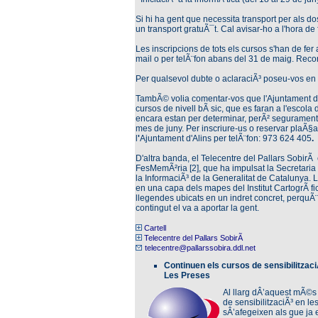
Si hi ha gent que necessita transport per als do
un transport gratuÃ¯t. Cal avisar-ho a l'hora de f
Les inscripcions de tots els cursos s'han de fer
mail o per telÃ¨fon abans del 31 de maig. Reco
Per qualsevol dubte o aclaraciÃ³ poseu-vos en 
TambÃ© volia comentar-vos que l'Ajuntament d
cursos de nivell bÃ sic, que es faran a l'escola d
encara estan per determinar, perÃ² segurament
mes de juny. Per inscriure-us o reservar plaÃ§a
l
'
Ajuntament d'Alins per telÃ¨fon: 973 624 405
.
D'altra banda, el Telecentre del Pallars SobirÃ 
FesMemÃ²ria [2], que ha impulsat la Secretaria
la InformaciÃ³ de la Generalitat de Catalunya. L'
en una capa dels mapes del Institut CartogrÃ fic
llegendes ubicats en un indret concret, perquÃ
contingut el va a aportar la gent.
Cartell
Telecentre del Pallars SobirÃ
telecentre@pallarssobira.ddl.net
Continuen els cursos de sensibilitzac
Les Preses
Al llarg dÂ’aquest mÃ©s
de sensibilitzaciÃ³ en l
sÂ’afegeixen als que ja 