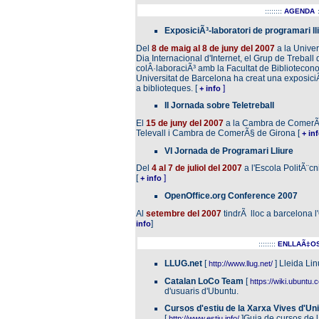
::::::::
AGENDA
ExposiciÃ³-laboratori de programari ll
Del
8 de maig al 8 de juny
del 2007
a la Univer
Dia Internacional d'Internet, el Grup de Treball
colÂ·laboraciÃ³ amb la Facultat de Bibliotecon
Universitat de Barcelona ha creat una exposiciÃ
a biblioteques. [
]
+ info
II Jornada sobre Teletreball
El
15 de juny
del 2007
a la Cambra de ComerÃ§
Televall i Cambra de ComerÃ§ de Girona [
+ in
VI Jornada de Programari Lliure
Del
4 al 7 de juliol
del 2007
a l'Escola PolitÃ¨c
[
]
+ info
OpenOffice.org Conference 2007
Al
setembre del 2007
tindrÃ lloc a barcelona 
]
info
::::::::
ENLLAÃ‡O
LLUG.net
[
]
Lleida Lin
http://www.llug.net/
Catalan LoCo Team
[
https://wiki.ubuntu
d'usuaris d'Ubuntu
.
Cursos d'estiu de la Xarxa Vives d'Uni
[
]Guia de cursos de l
http://www.estiu.info/