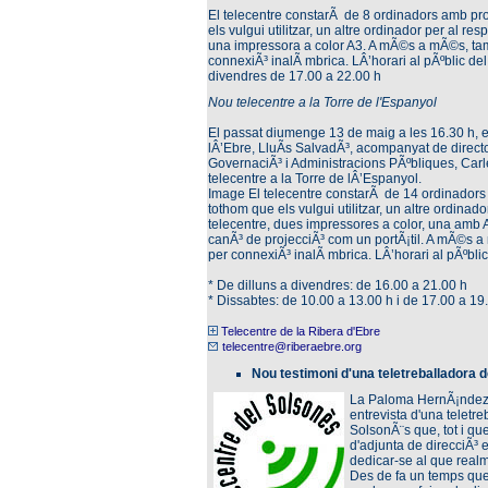
El telecentre constarÃ de 8 ordinadors amb pro
els vulgui utilitzar, un altre ordinador per al r
una impressora a color A3. A mÃ©s a mÃ©s, tam
connexiÃ³ inalÃ mbrica. LÂ’horari al pÃºblic del
divendres de 17.00 a 22.00 h
Nou telecentre a la Torre de l'Espanyol
El passat diumenge 13 de maig a les 16.30 h, e
lÂ’Ebre, LluÃ­s SalvadÃ³, acompanyat de director
GovernaciÃ³ i Administracions PÃºbliques, Carl
telecentre a la Torre de lÂ’Espanyol.
Image El telecentre constarÃ de 14 ordinadors 
tothom que els vulgui utilitzar, un altre ordina
telecentre, dues impressores a color, una amb A
canÃ³ de projecciÃ³ com un portÃ¡til. A mÃ©s a
per connexiÃ³ inalÃ mbrica. LÂ’horari al pÃºblic
* De dilluns a divendres: de 16.00 a 21.00 h
* Dissabtes: de 10.00 a 13.00 h i de 17.00 a 19
Telecentre de la Ribera d'Ebre
telecentre@riberaebre.org
Nou testimoni d'una teletreballadora 
La Paloma HernÃ¡ndez e
entrevista d'una teletre
SolsonÃ¨s que, tot i qu
d'adjunta de direcciÃ³ 
dedicar-se al que realm
Des de fa un temps que 