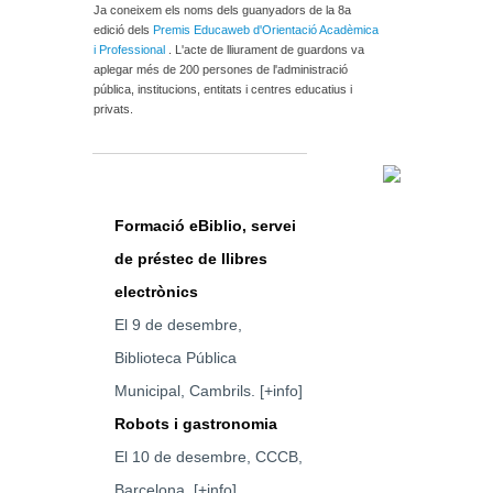
Ja coneixem els noms dels guanyadors de la 8a
edició dels
Premis Educaweb d'Orientació Acadèmica
i Professional
. L'acte de lliurament de guardons va
aplegar més de 200 persones de l'administració
pública, institucions, entitats i centres educatius i
privats.
Formació eBiblio, servei
de préstec de llibres
electrònics
El 9 de desembre,
Biblioteca Pública
Municipal, Cambrils.
[+info]
Robots i gastronomia
El 10 de desembre, CCCB,
Barcelona.
[+info]