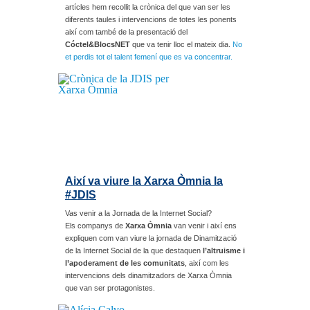
artícles hem recollit la crònica del que van ser les
diferents taules i intervencions de totes les ponents
així com també de la presentació del
Cóctel&BlocsNET
que va tenir lloc el mateix dia.
No
et perdis tot el talent femení que es va concentrar.
Així va viure la Xarxa Òmnia la
#JDIS
Vas venir a la Jornada de la Internet Social?
Els companys de
Xarxa Òmnia
van venir i així ens
expliquen com van viure la jornada de Dinamització
de la Internet Social de la que destaquen
l’altruisme i
l’apoderament de les comunitats
, així com les
intervencions dels dinamitzadors de Xarxa Òmnia
que van ser protagonistes.