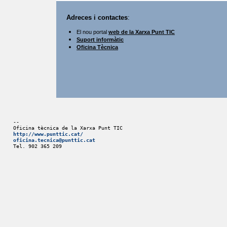
Adreces i contactes
:
El nou portal
web de la Xarxa Punt TIC
Suport informàtic
Oficina Tècnica
-- 
Oficina tècnica de la Xarxa Punt TIC
http://www.punttic.cat/
oficina.tecnica@punttic.cat
Tel. 902 365 209