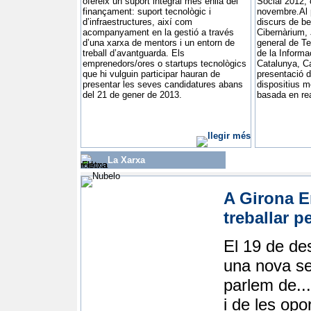
ofereix un suport integral més enllà del
Social 2012, 
finançament: suport tecnològic i
novembre.Al p
d’infraestructures, així com
discurs de be
acompanyament en la gestió a través
Cibernàrium, 
d’una xarxa de mentors i un entorn de
general de Te
treball d’avantguarda. Els
de la Informa
emprenedors/ores o startups tecnològics
Catalunya, Ca
que hi vulguin participar hauran de
presentació de
presentar les seves candidatures abans
dispositius m
del 21 de gener de 2013.
basada en re
La Xarxa
A Girona E
treballar p
El 19 de de
una nova se
parlem de..
i de les opo