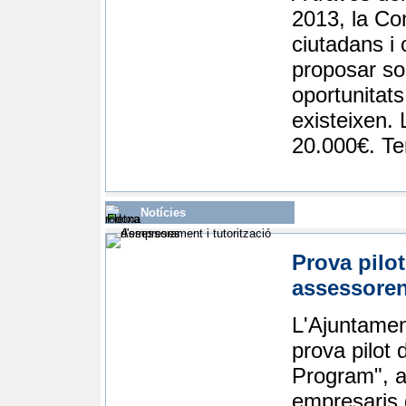
2013, la Co
ciutadans i
proposar so
oportunitats 
existeixen. 
20.000€. Te
Notícies
Prova pilo
assessore
L'Ajuntamen
prova pilot
Program", a 
empresaris 