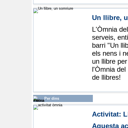
Un llibre, 
L'Òmnia del
serveis, ent
barri "Un ll
els nens i n
un llibre pe
l'Òmnia del
de llibres!
Per dins
Activitat:
Aquesta ac