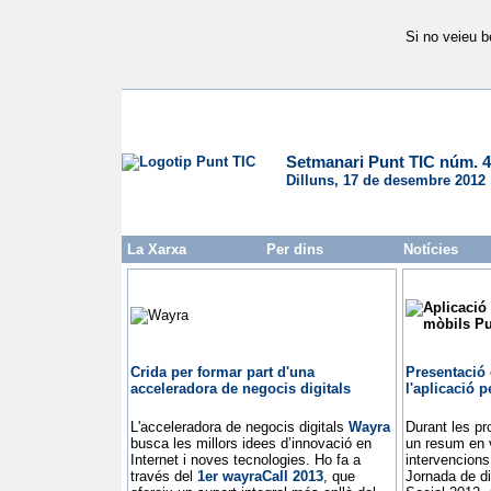
Si no veieu b
Setmanari Punt TIC núm. 
Dilluns, 17 de desembre 2012
La Xarxa
Per dins
Notícies
Crida per formar part d'una
Presentació 
acceleradora de negocis digitals
l'aplicació 
L'acceleradora de negocis digitals
Wayra
Durant les pr
busca les millors idees d’innovació en
un resum en v
Internet i noves tecnologies. Ho fa a
intervencion
través del
1er wayraCall 2013
, que
Jornada de di