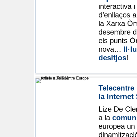
interactiva 
d’enllaços a
la Xarxa Òm
desembre de
els punts Ò
nova…
Il·
desitjos
!
Telecentre
la Internet
Lize De Cle
a la
comuni
europea un 
dinamització