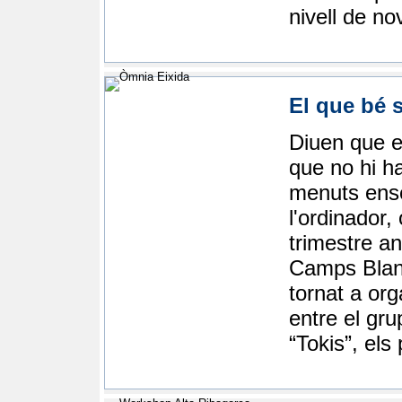
nivell de no
El que bé 
Diuen que el
que no hi ha
menuts ense
l'ordinador,
trimestre an
Camps Blanc
tornat a org
entre el gru
“Tokis”, els 