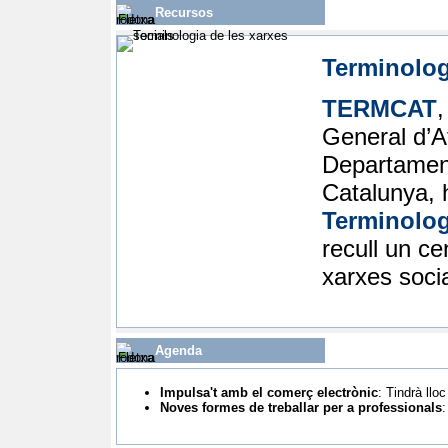
Recursos
Terminolog
TERMCAT
,
General d’A
Departament
Catalunya, h
Terminolog
recull un c
xarxes soci
Agenda
Impulsa't amb el comerç electrònic
:
Tindrà llo
Noves formes de treballar per a professionals