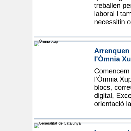
treballen pe
laboral i t
necessitin o
Arrenquen 
l'Òmnia X
Comencem el
l'Òmnia Xup:
blocs, corre
digital, Exce
orientació l