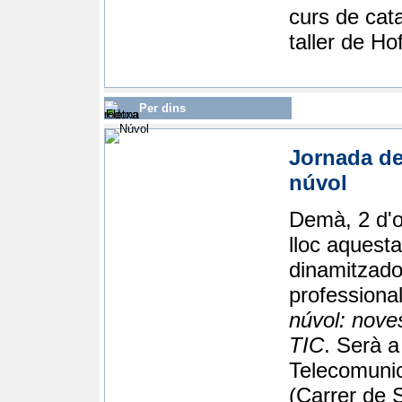
curs de cata
taller de Ho
Per dins
Jornada de 
núvol
Demà, 2 d'o
lloc aquest
dinamitzado
professional
núvol: noves
TIC
. Serà a
Telecomunic
(Carrer de 