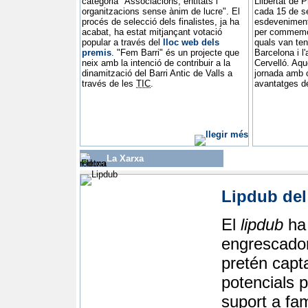
categoria "Associacions, entitats i
Llibertat de 
organitzacions sense ànim de lucre". El
cada 15 de s
procés de selecció dels finalistes, ja ha
esdeveniment
acabat, ha estat mitjançant votació
per commemor
popular a través del
lloc web dels
quals van ten
premis
.
"Fem Barri" és un projecte que
Barcelona i l
neix amb la intenció de contribuir a la
Cervelló. Aqu
dinamització del Barri Antic de Valls a
jornada amb c
través de les
TIC
.
avantatges de
La Xarxa
Lipdub del 
El
lipdub
ha 
engrescador
pretén capta
potencials p
suport a fam