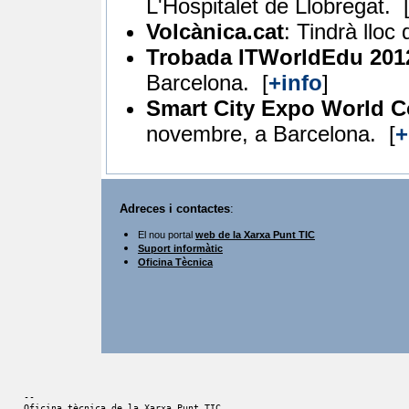
L'Hospitalet de Llobregat.
Volcànica.cat
:
Tindrà lloc 
Trobada ITWorldEdu 201
Barcelona.
[
+info
]
Smart City Expo World 
novembre, a Barcelona.
[
+
Adreces i contactes
:
El nou portal
web de la Xarxa Punt TIC
Suport informàtic
Oficina Tècnica
-- 
Oficina tècnica de la Xarxa Punt TIC