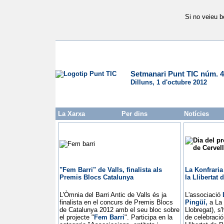
Si no veieu b
Setmanari Punt TIC núm. 
Dilluns, 1 d'octubre 2012
La Xarxa
Per dins
Notícies
"Fem Barri" de Valls, finalista als
La Konfraria
Premis Blocs Catalunya
la Llibertat
L'Òmnia del Barri Antic de Valls és ja
L'associació
finalista en el concurs de Premis Blocs
Pingüí,
a La 
de Catalunya 2012 amb el seu bloc sobre
Llobregat), s
el projecte "
Fem Barri
". Participa en la
de celebració