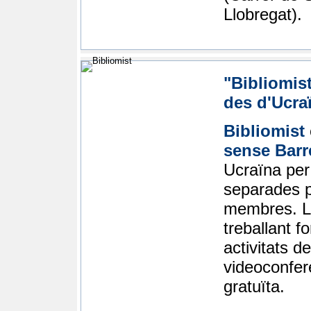
Llobregat).
"Bibliomis
des d'Ucra
Bibliomist
sense Barr
Ucraïna per 
separades p
membres. Le
treballant f
activitats d
videoconfer
gratuïta.