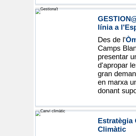
GESTION@'T
línia a l'Es
Des de l'
Òm
Camps Blanc
presentar un
d'apropar l
gran demand
en marxa un
donant supor
Estratègia
Climàtic