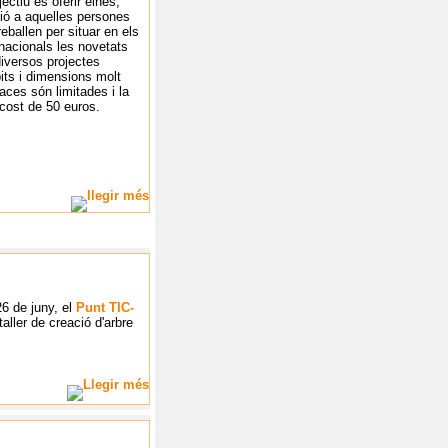
jectiu és oferir eines,
xió a aquelles persones
reballen per situar en els
 nacionals les novetats
 diversos projectes
bits i dimensions molt
aces són limitades i la
 cost de 50 euros.
26 de juny, el
Punt TIC-
taller de creació d'arbre