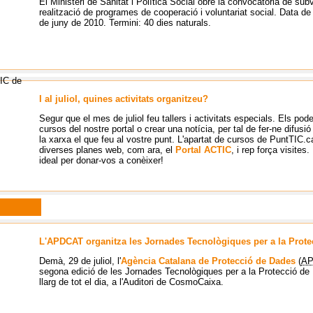
El Ministeri de Sanitat i Política Social obre la convocatòria de sub
realització de programes de cooperació i voluntariat social. Data
de
de juny de 2010. Termini: 40 dies naturals.
I al juliol, quines activitats organitzeu?
Segur que el mes de juliol feu tallers i activitats especials. Els pode
cursos del nostre portal o crear una notícia, per tal de fer-ne difusió
la xarxa el que feu al vostre punt. L'apartat de cursos de PuntTIC.c
diverses planes web, com ara, el
Portal ACTIC
, i rep força visites
ideal per donar-vos a conèixer!
L'APDCAT organitza les Jornades Tecnològiques per a la Prot
Demà, 29 de juliol, l'
Agència Catalana de Protecció de Dades
(
A
segona edició de les Jornades Tecnològiques per a la Protecció de
llarg de tot el dia, a l'Auditori de CosmoCaixa.