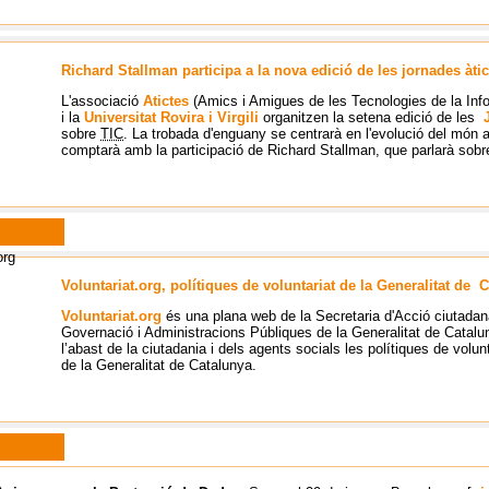
Richard Stallman participa a la nova edició de les jornades àtic
L'associació
Atictes
(Amics i Amigues de les Tecnologies de la Inf
i la
Universitat Rovira i Virgili
organitzen la setena edició de les
sobre
TIC
. La trobada d'enguany se centrarà en l'evolució del món an
comptarà amb la participació de Richard Stallman, que parlarà sobre l
Voluntariat.org, polítiques de voluntariat de la Generalitat de 
Voluntariat.org
és una plana web de la Secretaria d'Acció ciutada
Governació i Administracions Públiques de la Generalitat de Catalu
l’abast de la ciutadania i dels agents socials les polítiques de volu
de la Generalitat de Catalunya.