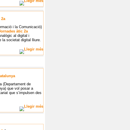
 2a
ormació i la Comunicació)
Jornades àtic 2a
alògic al digital i
a societat digital lliure.
Catalunya
na (Departament de
nya) que vol posar a
ntariat que s’impulsen des