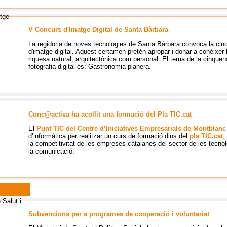
V Concurs d'Imatge Digital de Santa Bàrbara
La regidoria de noves tecnologies de Santa Bàrbara convoca la cin
d'imatge digital. Aquest certamen pretén apropar i donar a conèixer l
riquesa natural, arquitectònica com personal. El tema de la cinquen
fotografia digital és: Gastronomia planera.
Conc@activa ha acollit una formació del Pla TIC.cat
El
Punt TIC del Centre d’Iniciatives Empresarials de Montblanc
d’informàtica per realitzar un curs de formació dins del
pla TIC.cat
,
la competitivitat de les empreses catalanes del sector de les tecnol
la comunicació.
Subvencions per a programes de cooperació i voluntariat