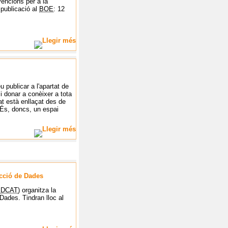
vencions per a la
 publicació al
BOE
: 12
u publicar a l'apartat de
 i donar a conèixer a tota
at està enllaçat des de
. És, doncs, un espai
ecció de Dades
PDCAT
) organitza la
 Dades. T
indran lloc al