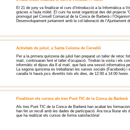
El 21 de juny va finalitzar el curs d’Introducció a la Informàtica a Vi
gràcies a l'aula mòbil. El curs ha estat organitzat des del projecte
promogut pel Consell Comarcal de la Conca de Barberà i l’Organi
Desenvolupament juntament amb la col·laboració de l’Ajuntament d
Activitats de juliol, a Santa Coloma de Cervelló
Per a la primera quinzena de juliol han preparat un taller de retoc fo
matí, continuaran fent el taller d’ocupació. Tindran la visita i els co
informàtic el dijous dia 8 al matí, que farà una sessió informativa p
La segona quinzena es treballaran les xarxes socials (Facebook) i el
canalla hi haurà jocs divertits tots els dies, de 12:00 a 14:00 hores.
Finalitzen els cursos als tres Punt TIC de la Conca de Barberà
Als tres Punt TIC de la Conca de Barberà han acabat les formacions
han fet un recull amb les dades de participació. Ara toca lliurar els
que ha realitzat els cursos de forma satisfactòria!