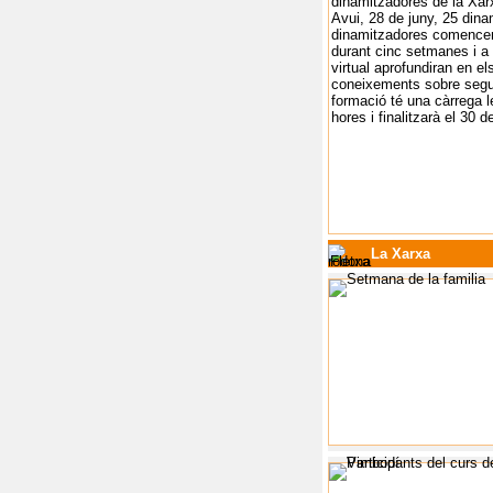
dinamitzadores de la Xar
Avui, 28 de juny, 25 dina
dinamitzadores comencen
durant cinc setmanes i a 
virtual aprofundiran en e
coneixements sobre segu
formació té una càrrega l
hores i finalitzarà el 30 de
La Xarxa