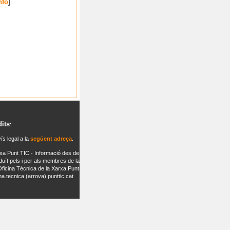
nfo
]
dits
:
ís legal a la
següent adreça
.
xa Punt TIC - Informació des de
oduït pels i per als membres de la
'Oficina Tècnica de la Xarxa Punt
na.tecnica (arrova) punttic.cat