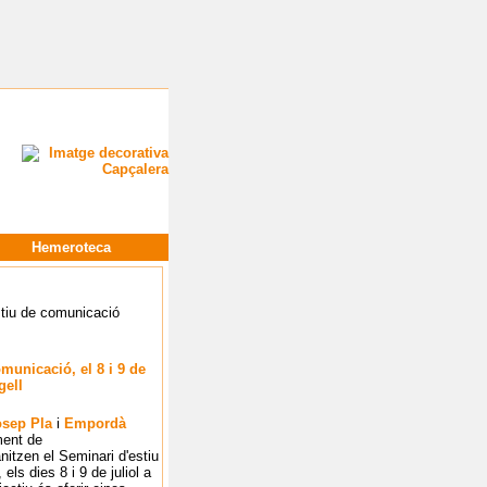
Hemeroteca
municació, el 8 i 9 de
gell
osep Pla
i
Empordà
ent de
anitzen el Seminari d'estiu
els dies 8 i 9 de juliol a