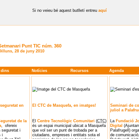
Si no veieu bé aquest butlletí entreu
aquí
Setmanari Punt TIC núm. 360
Dilluns, 28 de juny 2010
 dins
Notícies
Recursos
Agenda
seguretat en
El CTC de Masquefa, en imatges!
Seminari de co
juliol a Palafru
eguretat de la
El
Centre Tecnològic Comunitari
(
CTC
)
La
Fundació J
a
, ofereix
és un espai municipal ubicat a Masquefa
Digital
(Ajuntam
 seguretat i
que vol ser un punt de trobada per a
Palafrugell) org
 i
ciutadans, empreses i entitats sota el
de comunicació, 