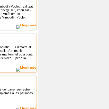
mbodí i Poblet, realitzat
 “Conc@TIC”, impulsat i
sme Autònom de
e Vimbodí i Poblet.
togràfic. Els dimarts al
nsells d'un tècnic
er mantenir el pc a punt.
s blocs. I per a la
 del darrer semestre i
 diplomes a les persones