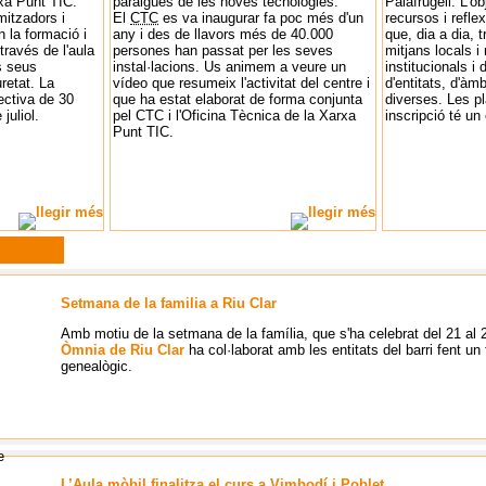
xa Punt TIC.
paraigües de les noves tecnologies.
Palafrugell. L'ob
mitzadors i
El
CTC
es va inaugurar fa poc més d'un
recursos i refle
 la formació i
any i des de llavors més de 40.000
que, dia a dia, t
través de l'aula
persones han passat per les seves
mitjans locals i
ls seus
instal·lacions. Us animem a veure un
institucionals i
retat. La
vídeo que resumeix l'activitat del centre i
d'entitats, d'àm
ectiva de 30
que ha estat elaborat de forma conjunta
diverses. Les pl
 juliol.
pel CTC i l'Oficina Tècnica de la Xarxa
inscripció té un
Punt TIC.
Setmana de la familia a Riu Clar
Amb motiu de la setmana de la família, que s'ha celebrat del 21 al 
Òmnia de Riu Clar
ha col·laborat amb les entitats del barri fent un 
genealògic.
L’Aula mòbil finalitza el curs a Vimbodí i Poblet