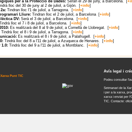
giques per a la Protecció de Dades:
Seran el 29 de juny, a Barcelona.
[
+i
ndrà lloc del 30 de juny al 2 de juliol, a Gijón
.
[
+info
]
 2a:
Tindran lloc l'1 de juliol, a Tarragona
.
[
+info
]
rogramari Lliure:
Tindran lloc el 2 de juliol, a Barcelona
[
+info
]
clèctica DV:
Serà el 3 de juliol, a
Barcelona
.
[
+info
]
Tindrà lloc el 7 i 8 de juliol, a
Barcelona
.
[
+info
]
2010:
Es realitzarà del 8 al 9 de juliol, a
Cornellà de Llobregat
.
[
+info
]
:
Tindrà lloc el 8 i 9 de juliol, a Tarragona
.
[
+info
]
unicació:
Es realitzarà el 8 i 9 de juliol, a
Palafrugell.
[
+info
]
10:
Tindrà lloc del 8 a l'11 de juliol, a
Azuqueca de Henares.
[
+info
]
 1.0:
Tindrà lloc del 9 a l'11 de juliol, a
Montblanc.
[
+info
]
Avís legal i cré
 Xarxa Punt TIC
Podeu consultar l'av
Setmanari de la Xar
i per a la xarxa, pr
xarxa i enviat per l
TIC. Contacte: ofici