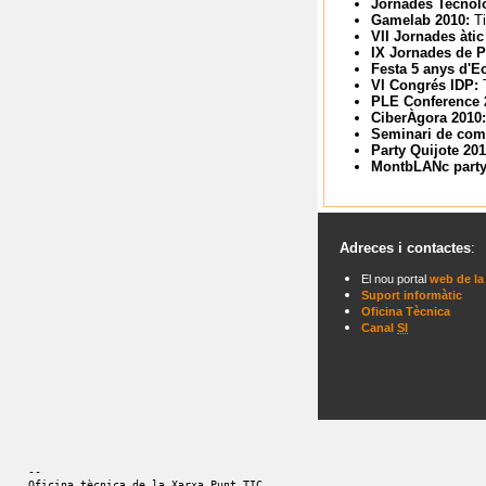
Jornades Tecnolò
Gamelab 2010:
Ti
VII Jornades àtic
IX Jornades de P
Festa 5 anys d'E
VI Congrés IDP:
PLE Conference 
CiberÀgora 2010
Seminari de com
Party Quijote 20
MontbLANc party
Adreces i contactes
:
El nou portal
web de la
Suport informàtic
Oficina Tècnica
Canal
SI
-- 
Oficina tècnica de la Xarxa Punt TIC