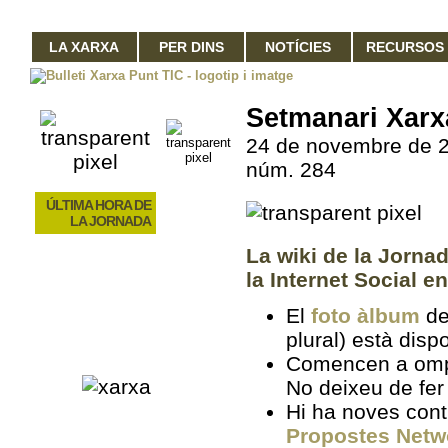
LA XARXA
PER DINS
NOTÍCIES
RECURSOS
Setmanari Xarx
24 de novembre de 
núm. 284
ÚLTIMA HORA DE
LA JORNADA
La wiki de la Jorna
la Internet Social e
El
foto àlbum
de
plural) està disp
Comencen a omp
No deixeu de fer
Hi ha noves contr
Propostes Netw