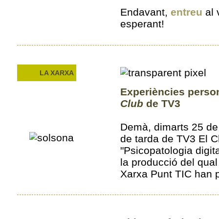
Endavant,
entreu
al 
esperant!
LA XARXA
Experiències person
Club
de TV3
Demà, dimarts 25 de
de tarda de TV3 El Cl
"Psicopatologia digit
la producció del qua
Xarxa Punt TIC han p