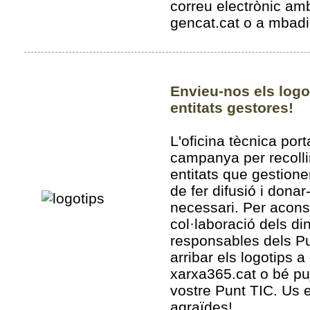
correu electrònic am
gencat.cat o a mbadi
Envieu-nos els logo
entitats gestores!
L'oficina tècnica por
campanya per recollir
entitats que gestione
de fer difusió i dona
necessari. Per acon
col·laboració dels di
responsables dels Pu
arribar els logotips a
xarxa365.cat o bé puja
vostre Punt TIC. Us e
agraïdes!