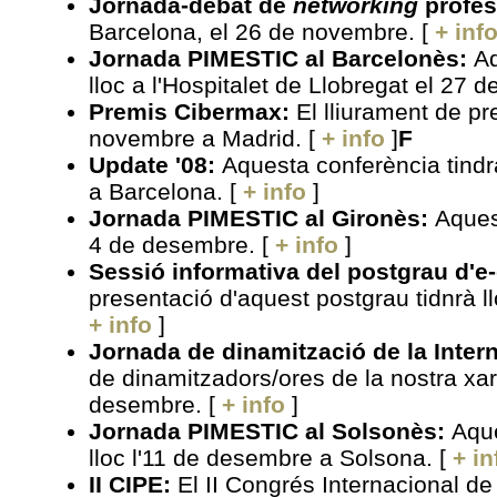
Jornada-debat de
networking
profes
Barcelona, el 26 de novembre
. [
+ inf
Jornada PIMESTIC al Barcelonès:
Aq
lloc a l'Hospitalet de Llobregat el 27
Premis Cibermax:
El lliurament de pr
novembre
a Madrid. [
+ info
]
F
Update '08:
Aquesta conferència tindr
a Barcelona
. [
+ info
]
Jornada PIMESTIC al Gironès:
Aquest
4 de desembre
. [
+ info
]
Sessió informativa del postgrau d'e
presentació d'aquest postgrau tidnrà 
+ info
]
Jornada de dinamització de la Intern
de dinamitzadors/ores de la nostra xarx
desembre
. [
+ info
]
Jornada PIMESTIC al Solsonès:
Aque
lloc l'11 de desembre a Solsona
. [
+ in
II CIPE:
El
II Congrés Internacional de