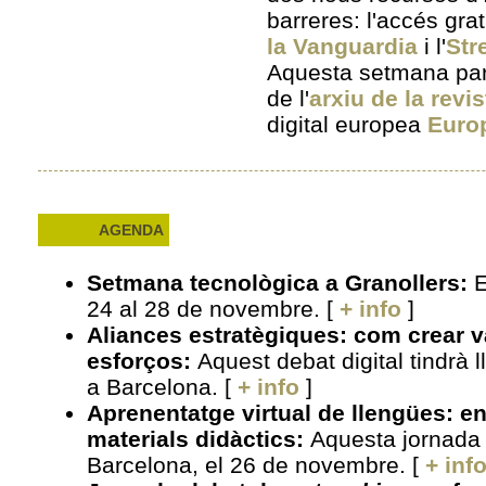
barreres: l'accés gratu
la Vanguardia
i l'
Str
Aquesta setmana parl
de l'
arxiu de la revis
digital europea
Euro
AGENDA
Setmana tecnològica a Granollers
:
E
24 al 28 de novembre
. [
+ info
]
Aliances estratègiques: com crear va
esforços
:
Aquest debat digital tindrà 
a Barcelona
. [
+ info
]
Aprenentatge virtual de llengües: en
materials didàctics
:
Aquesta jornada 
Barcelona, el 26 de novembre
. [
+ inf