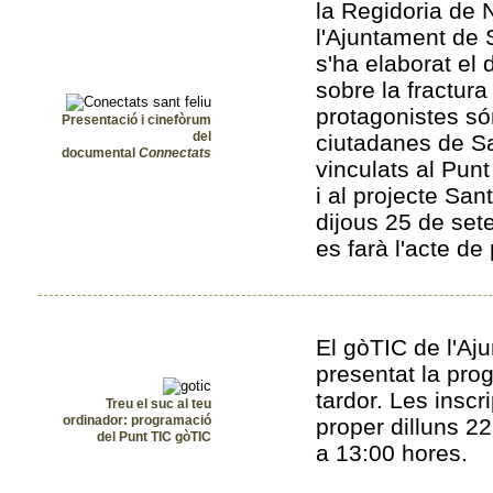
la Regidoria de 
l'Ajuntament de 
s'ha elaborat el
sobre la fractura 
protagonistes só
Presentació i cinefòrum
del
ciutadanes de Sa
documental
Connectats
vinculats al Pun
i al projecte San
dijous 25 de set
es farà l'acte de
El gòTIC de l'Aj
presentat la pro
tardor. Les insc
Treu el suc al teu
ordinador: programació
proper dilluns 2
del Punt TIC gòTIC
a 13:00 hores.