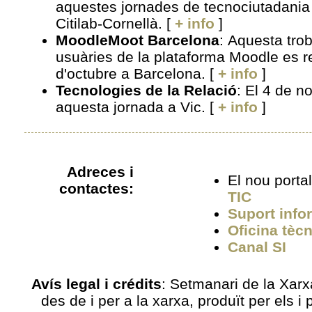
aquestes jornades de tecnociutadania 
Citilab-Cornellà. [
+ info
]
MoodleMoot Barcelona
: Aquesta trob
usuàries de la plataforma Moodle es re
d'octubre a Barcelona. [
+ info
]
Tecnologies de la Relació
: El 4 de 
aquesta jornada a Vic. [
+ info
]
Adreces i
El nou porta
contactes:
TIC
Suport info
Oficina tèc
Canal SI
Avís legal i crédits
: Setmanari de la Xarx
des de i per a la xarxa, produït per els 