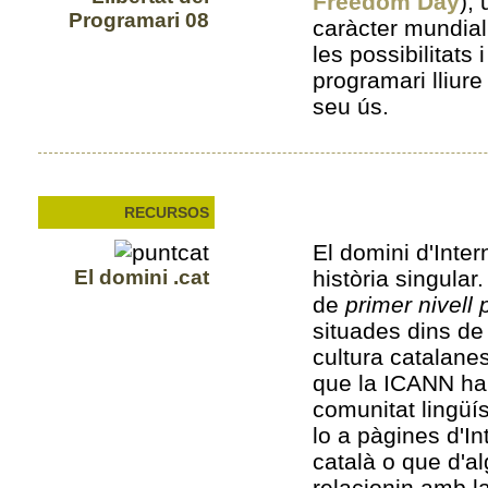
Freedom Day
), 
Programari 08
caràcter mundial
les possibilitats
programari lliure
seu ús.
RECURSOS
El domini d'Inter
El domini .cat
història singular
de
primer nivell 
situades dins de 
cultura catalane
que la ICANN ha
comunitat lingüís
lo a pàgines d'In
català o que d'
relacionin amb la