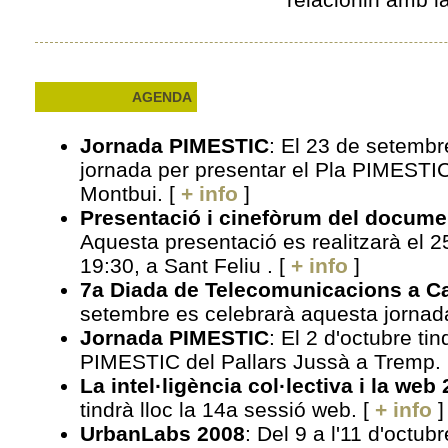
AGENDA
Jornada PIMESTIC
: El 23 de setembre
jornada per presentar el Pla PIMESTI
Montbui. [
+ info
]
Presentació i cinefòrum del docume
Aquesta presentació es realitzarà el 2
19:30, a Sant Feliu . [
+ info
]
7a Diada de Telecomunicacions a C
setembre es celebrarà aquesta jornada
Jornada PIMESTIC
: El 2 d'octubre tin
PIMESTIC del Pallars Jussà a Tremp. 
La intel·ligència col·lectiva i la web 
tindrà lloc la 14a sessió web. [
+ info
]
UrbanLabs
2008
: Del 9 a l'11 d'octub