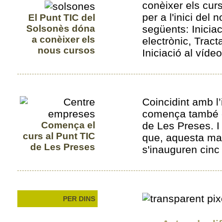
conèixer els cu
per a l'inici del 
El Punt TIC del
Solsonès dóna
següents: Iniciac
a conèixer els
electrònic, Tract
nous cursos
Iniciació al vídeo
Coincidint amb l’
comença també e
Comença el
de Les Preses. I
curs al Punt TIC
que, aquesta ma
de Les Preses
s'inauguren cinc
PER DINS