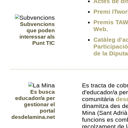
Actes de dif
Premi ITwo
Premis TAW 
Subvencions
Web
.
que poden
interessar als
Catàleg d'ac
Punt TIC
Participació
de la Diput
Es tracta de cobr
Es busca
d'educador/a per
educador/a per
comunitària
des
gestionar el
dinamitza des d
portal
Mina (Sant Adrià
desdelamina.net
funcions es com
recolzament de l