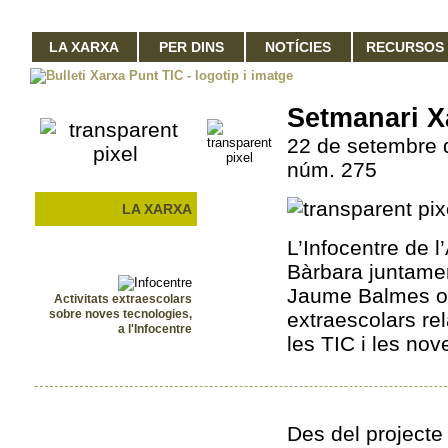
LA XARXA
PER DINS
NOTÍCIES
RECURSOS
Setmanari X
22 de setembre 
núm. 275
LA XARXA
L’Infocentre de 
Bàrbara juntame
Jaume Balmes org
Activitats extraescolars
sobre noves tecnologies,
extraescolars re
a l'Infocentre
les TIC i les nov
Des del projecte