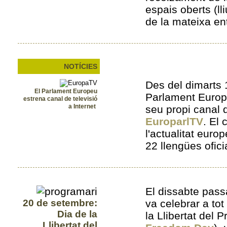
espais oberts (ll
de la mateixa ent
NOTÍCIES
Des del dimarts 
El Parlament Europeu
Parlament Europ
estrena canal de televisió
a Internet
seu propi canal d
EuroparlTV
. El 
l'actualitat euro
22 llengües ofic
El dissabte pass
20 de setembre:
va celebrar a tot
Dia de la
la Llibertat del P
Llibertat del