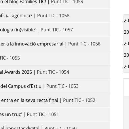
 el bloc Famílies TIC!
| Punt TIC - 1059
ificial agèntica?
| Punt TIC - 1058
20
logia (in)visible’
| Punt TIC - 1057
20
20
er a la innovació empresarial
| Punt TIC - 1056
20
TIC - 1055
20
tal Awards 2026
| Punt TIC - 1054
ó del Campus d’Estiu
| Punt TIC - 1053
 entra en la seva recta final
| Punt TIC - 1052
es un truc’
| Punt TIC - 1051
 el benestar digital
| Punt TIC - 1050