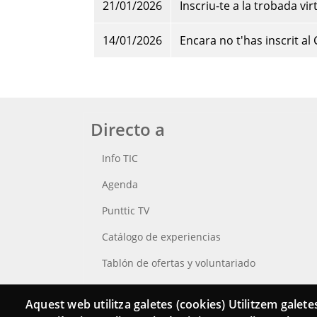
21/01/2026
Inscriu-te a la trobada v
14/01/2026
Encara no t'has inscrit a
Directo a
Info TIC
Agenda
Punttic TV
Catálogo de experiencias
Tablón de ofertas y voluntariado
Busca tu Punt TIC
Aquest web utilitza galetes (cookies) Utilitzem galetes